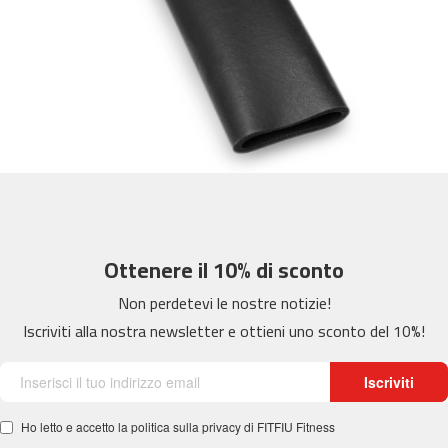
m
c
-
2
6
0
m
c
-
4
0
Ottenere il 10% di sconto
0
Non perdetevi le nostre notizie!
m
c
Iscriviti alla nostra newsletter e ottieni uno sconto del 10%!
-
4
6
Iscriviti
0
Ho letto e accetto la politica sulla privacy di FITFIU Fitness
m