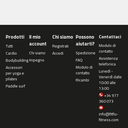
c
-
5
0
0
Prodotti
Il mio
Chi siamo
Possono
Contattaci
m
account
aiutarti?
c
Modulo di
Tutti
Registrati
-
contatto
Chi siamo
Spedizione
Cardio
Accedi
5
Assistenza
Impegno
FAQ
Bodybuilding
6
telefonica
Modulo di
Accessori
0
Lunedì -
contatto
per yoga e
Venerdì dalle
pilates
m
Ricambi
10:00 alle
c
Paddle surf
13:00
-
+34 977
6
360 073
0
0
info@fitfiu-
C
fitness.com
i