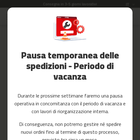
Consegna in 3-5 giorni lavorativi
Lingua
IT
Salta
al
Saldi
contenuto
Skip
to
Accessori
the
Fitness
end
Pausa temporanea delle
of
Yoga
the
e
spedizioni - Periodo di
images
Pilates
vacanza
gallery
Ricambi
c
Durante le prossime settimane faremo una pausa
i
operativa in concomitanza con il periodo di vacanza e
n
t
con lavori di riorganizzazione interna.
a
s
Di conseguenza, non potremo gestire né spedire
d
nuovi ordini fino al termine di questo processo,
e
c
previsto tra circa un mese.