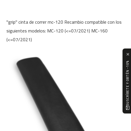
0
m
c
"grip" cinta de correr mc-120 Recambio compatible con los
-
siguientes modelos: MC-120 (<=07/2021) MC-160
1
2
(<=07/2021)
0
✕
m
c
SUSCRÍBETE Y OBTÉN -10%
-
1
6
0
m
c
-
2
0
0