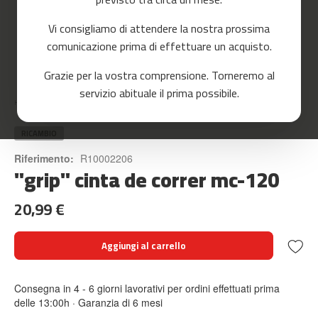
o
r
Vi consigliamo di attendere la nostra prossima
r
e
comunicazione prima di effettuare un acquisto.
r
Skip
Grazie per la vostra comprensione. Torneremo al
to
m
servizio abituale il prima possibile.
the
c
Home
"GRIP" CINTA DE CORRER MC-120
beginning
-
of
8
the
RICAMBIO
0
images
Riferimento:
R10002206
gallery
"grip" cinta de correr mc-120
m
c
-
20,99 €
9
0
Aggiungi al carrello
m
c
-
Consegna in 4 - 6 giorni lavorativi per ordini effettuati prima
1
delle 13:00h · Garanzia di 6 mesi
0