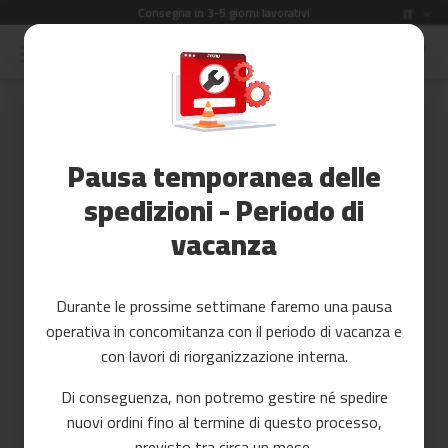
Consegna in 3-5 giorni lavorativi
Lingua
IT
Salta
al
Saldi
contenuto
Skip
to
Accessori
the
Fitness
end
Pausa temporanea delle
of
Yoga
the
e
spedizioni - Periodo di
images
Pilates
vacanza
gallery
Ricambi
c
Durante le prossime settimane faremo una pausa
i
operativa in concomitanza con il periodo di vacanza e
n
t
con lavori di riorganizzazione interna.
a
s
Di conseguenza, non potremo gestire né spedire
d
nuovi ordini fino al termine di questo processo,
e
c
previsto tra circa un mese.