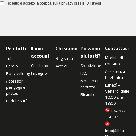
Ho letto e accetto la politica sulla privacy di FITFIU Fitness
c
-
5
0
0
m
c
Prodotti
Il mio
Chi siamo
Possono
Contattaci
-
account
aiutarti?
Modulo di
Tutti
Registrati
5
contatto
Chi siamo
Spedizione
6
Cardio
Accedi
Assistenza
0
Impegno
FAQ
Bodybuilding
telefonica
Modulo di
Accessori
m
Lunedì -
contatto
per yoga e
c
Venerdì dalle
pilates
Ricambi
-
10:00 alle
Paddle surf
6
13:00
0
+34 977
0
360 073
C
info@fitfiu-
i