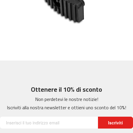
m
c
-
2
6
0
m
c
-
4
0
0
Ottenere il 10% di sconto
m
c
Non perdetevi le nostre notizie!
-
Iscriviti alla nostra newsletter e ottieni uno sconto del 10%!
4
6
0
Iscriviti
m