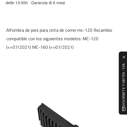
delle 13:00h · Garanzia di 6 mesi
0
m
c
-
Alfombra de pies para cinta de correr mc-120 Recambio
1
2
compatible con los siguientes modelos: MC-120
0
(<=07/2021) MC-160 (<=07/2021)
m
✕
c
-
SUSCRÍBETE Y OBTÉN -10%
1
6
0
m
c
-
2
0
0