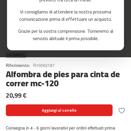
o
r
Vi consigliamo di attendere la nostra prossima
r
e
comunicazione prima di effettuare un acquisto.
r
Skip
Grazie per la vostra comprensione. Torneremo al
to
m
servizio abituale il prima possibile.
the
c
Home
ALFOMBRA DE PIES PARA CINTA DE CORRER MC-120
beginning
-
of
8
the
RICAMBIO
0
images
Riferimento:
R10002187
gallery
Alfombra de pies para cinta de
m
c
correr mc-120
-
9
20,99 €
0
m
Aggiungi al carrello
c
-
1
Consegna in 4 - 6 giorni lavorativi per ordini effettuati prima
0