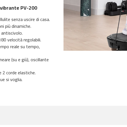
a vibrante PV-200
ellulite senza uscire di casa.
ni più dinamiche.
 antiscivolo.
 velocità regolabili.
tempo reale su tempo,
neare (su e giù), oscillante
 2 corde elastiche.
e si voglia.