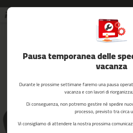
Salta
S
al
Saldi
contenuto
Skip
Accessori
to
Fitness
the
Yoga
end
e
of
Pausa temporanea delle spedi
Pilates
the
images
vacanza
Ricambi
gallery
cintas
de
correr
Durante le prossime settimane faremo una pausa operativ
mc-
vacanza e con lavori di riorganizza
80
mc-
Di conseguenza, non potremo gestire né spedire nuovi 
90
processo, previsto tra circa 
mc-
100
Vi consigliamo di attendere la nostra prossima comunicazi
mc-