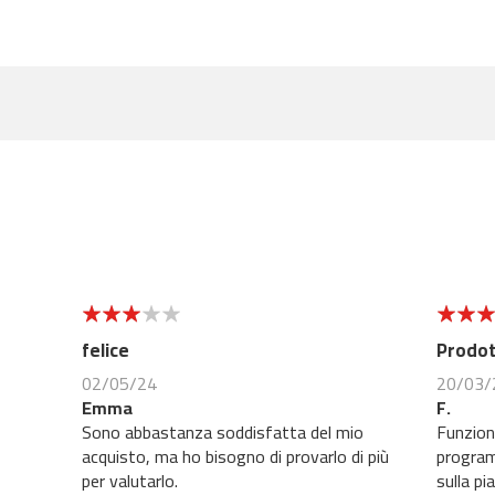
3
3
felice
Prodot
02/05/24
20/03/
Emma
F.
Sono abbastanza soddisfatta del mio
Funziona, ma non è possibile utilizzare i
acquisto, ma ho bisogno di provarlo di più
programm
per valutarlo.
sulla p