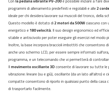
Con
la pedana vibrante PV-200
è possibile iniziare a fare div
gallery
de
programmi di allenamento predefiniti e regolabili e alle
2 corde
correr
MC-
ideale per chi desidera lavorare sui muscoli del tronco, della sc
500
Questo modello è dotato di
2 motori da 500W
ciascuno con 
bicicletas
energetico e
180 velocità
. Il suo design ergonomico ed effic
indoor
besp-
stabile e antiscivolo per poter eseguire gli esercizi nel modo 
22
Inoltre, la base incorpora braccioli imbottiti che consentono di 
besp-
anche uno schermo LCD, per essere sempre informati sull'ora, l
50
programma, e un telecomando che vi permetterà di controllare
besp-
70
Il
movimento oscillante 3D
consente di lavorare su tutte le p
besp-
vibrazione: lineare (su e giù), oscillante (da un lato all'altro) e 
100
compatte consentono di riporlo in qualsiasi punto della casa
besp-
di trasportarlo facilmente.
200
besp-
300
besp-