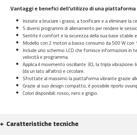
500
Vantaggi e benefici dell'utilizzo di una piattaform
bicicletas
Iniziate a bruciare i grassi, a tonificare e a eliminare la c
estaticas
best-
5 diversi programmi di allenamento per rendere le sessio
100
Sentite il comfort e la sicurezza della sua base stabile e
best-
Modello con 2 motori a basso consumo da 500 W con 180
200
Include uno schermo LCD che fornisce informazioni in 
velocità e programma.
best-
220
Applica il movimento oscillante 3D, la tripla vibrazione: li
(da un lato all'altro) e circolare.
best-
Sfruttate al massimo la piattaforma vibrante grazie alle
320
Grazie al suo design compatto, è possibile riporlo ovunqu
bicicletas
Colori disponibili: rosso, nero e grigio.
elipticas
beli-
90
beli-
100
Caratteristiche tecniche
beli-
120