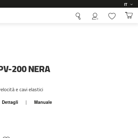
Lingua
IT
 PV-200 NERA
cità e cavi elastici
Dettagli
|
Manuale