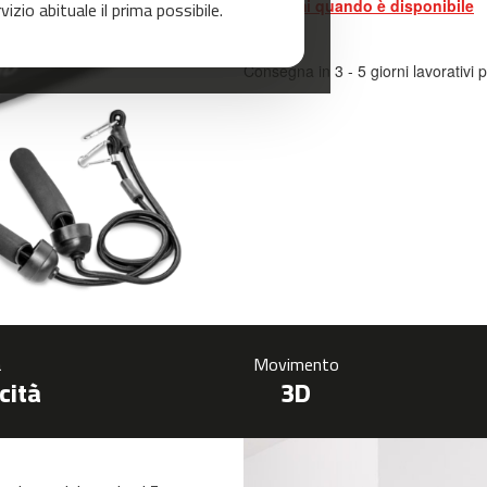
zio abituale il prima possibile.
Avvisami quando è disponibile
Consegna in 3 - 5 giorni lavorativi p
à
Movimento
cità
3D