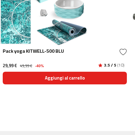
Pack yoga KITWELL-500 BLU
29,99 €
3.5 / 5
(10)
49,99 €
-40%
Aggiungi al carrello