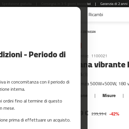
Spedizione gratuita
|
Consegna in 3-5 giorni lavorativi
|
Garanzia di 2 anni
aldi
Accessori Fitness
Yoga e Pilates
Ricambi
Home
PV-200 NEGRA
PROMO
zioni - Periodo di
Riferimento:
1100021
Pedana vibrante
3.7 / 5
(3)
a in concomitanza con il periodo di
Con potenza 500W+500W, 180 velo
zione interna.
Descrizione
|
Misure
|
ordini fino al termine di questo
un mese.
139,99 €
239,99 €
-42%
one prima di effettuare un acquisto.