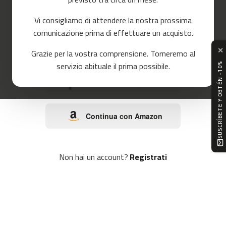
o
r
Vi consigliamo di attendere la nostra prossima
r
o
e
comunicazione prima di effettuare un acquisto.
r
✕
Continua con Google
Grazie per la vostra comprensione. Torneremo al
m
servizio abituale il prima possibile.
SUSCRÍBETE Y OBTÉN -10%
c
-
Continua con Facebook
8
0
Continua con Amazon
m
c
-
9
Non hai un account?
Registrati
0
m
c
-
1
0