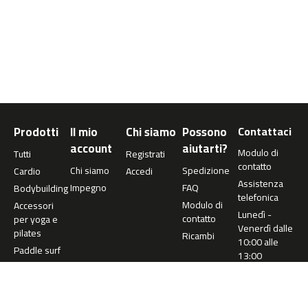
0
m
c
-
1
2
0
Prodotti
Il mio
Chi siamo
Possono
Contattaci
m
c
account
aiutarti?
Modulo di
Tutti
Registrati
-
contatto
Chi siamo
Spedizione
Cardio
Accedi
1
Assistenza
6
Impegno
FAQ
Bodybuilding
telefonica
0
Modulo di
Accessori
Lunedì -
contatto
per yoga e
Venerdì dalle
m
pilates
Ricambi
10:00 alle
c
Paddle surf
13:00
-
2
+34 977
0
360 073
0