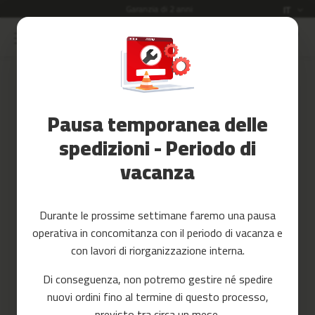
Garanzia di 2 anni
Lingua
IT
Salta
al
Saldi
contenuto
Accessori
Accedi
Fitness
Pausa temporanea delle
Crea il tuo account e tutto sarà
Yoga
più facile
e
spedizioni - Periodo di
Pilates
vacanza
Ricambi
c
Durante le prossime settimane faremo una pausa
i
operativa in concomitanza con il periodo di vacanza e
n
t
con lavori di riorganizzazione interna.
a
Hai dimenticato la tua password?
s
Di conseguenza, non potremo gestire né spedire
d
accedi
nuovi ordini fino al termine di questo processo,
e
c
previsto tra circa un mese.