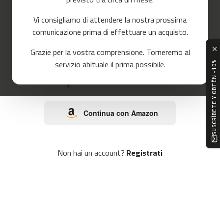
o
r
Vi consigliamo di attendere la nostra prossima
r
o
e
comunicazione prima di effettuare un acquisto.
r
✕
Continua con Google
Grazie per la vostra comprensione. Torneremo al
m
servizio abituale il prima possibile.
SUSCRÍBETE Y OBTÉN -10%
c
-
Continua con Facebook
8
0
Continua con Amazon
m
c
-
9
Non hai un account?
Registrati
0
m
c
-
1
0