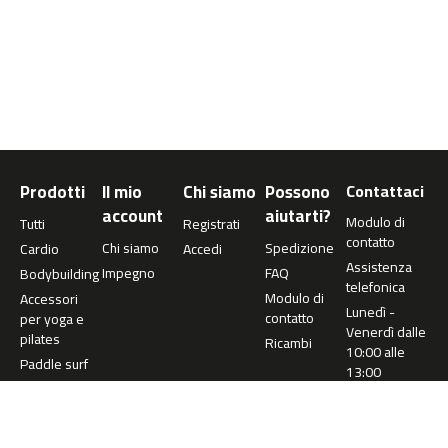
0
m
c
-
1
2
0
Prodotti
Il mio
Chi siamo
Possono
Contattaci
m
c
account
aiutarti?
Modulo di
Tutti
Registrati
-
contatto
Chi siamo
Spedizione
Cardio
Accedi
1
Assistenza
6
Impegno
FAQ
Bodybuilding
telefonica
0
Modulo di
Accessori
Lunedì -
contatto
per yoga e
Venerdì dalle
m
pilates
Ricambi
10:00 alle
c
Paddle surf
13:00
-
2
+34 977
0
360 073
0