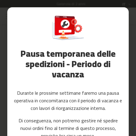
Garanzia di 2 anni
Lingua
IT
Salta
al
Saldi
contenuto
Accessori
Accedi
Fitness
Pausa temporanea delle
Crea il tuo account e tutto sarà
Yoga
più facile
e
spedizioni - Periodo di
Pilates
vacanza
Ricambi
c
Durante le prossime settimane faremo una pausa
i
operativa in concomitanza con il periodo di vacanza e
n
t
con lavori di riorganizzazione interna.
a
Hai dimenticato la tua password?
s
Di conseguenza, non potremo gestire né spedire
d
accedi
nuovi ordini fino al termine di questo processo,
e
c
previsto tra circa un mese.