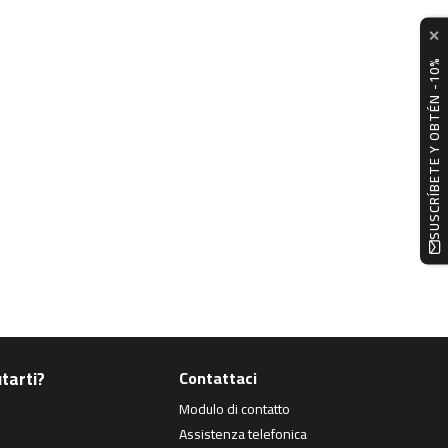
✕
SUSCRÍBETE Y OBTÉN -10%
tarti?
Contattaci
Modulo di contatto
Assistenza telefonica