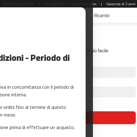
Spedizione gratuita
|
Consegna in 3-5 giorni lavorativi
|
Garanzia di 2 anni
aldi
Accessori Fitness
Yoga e Pilates
Ricambi
Accedi
Crea il tuo account e tutto sarà più facile
zioni - Periodo di
a in concomitanza con il periodo di
zione interna.
Hai dimenticato la tua password?
ordini fino al termine di questo
un mese.
accedi
one prima di effettuare un acquisto.