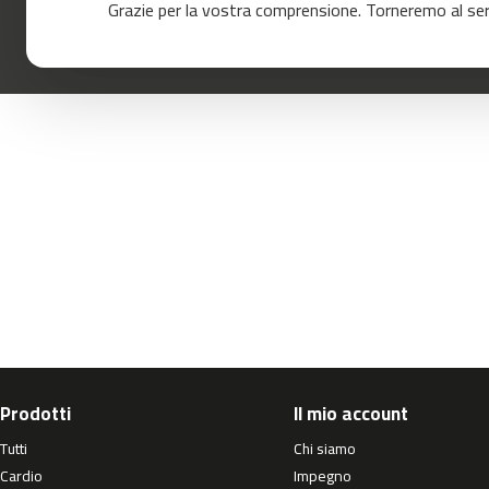
Grazie per la vostra comprensione. Torneremo al servi
120
mc-
160
mc-
200
mc-
260
mc-
400
mc-
460
mc-
500
mc-
560
Prodotti
Il mio account
mc-
Tutti
Chi siamo
600
Cardio
Impegno
Cinta