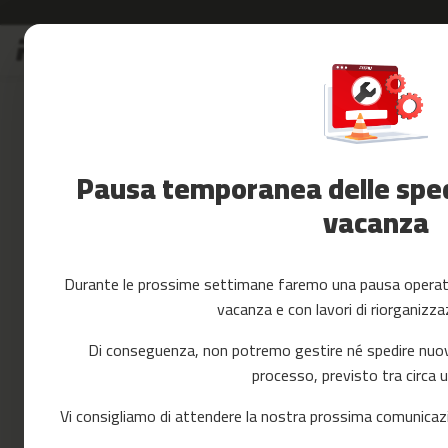
Salta
S
al
Saldi
contenuto
Accessori
Fitness
Yoga
e
Pausa temporanea delle spedi
Pilates
vacanza
Ricambi
cintas
de
correr
Durante le prossime settimane faremo una pausa operativ
mc-
vacanza e con lavori di riorganizza
80
mc-
Di conseguenza, non potremo gestire né spedire nuovi 
90
processo, previsto tra circa 
mc-
100
Vi consigliamo di attendere la nostra prossima comunicazi
mc-