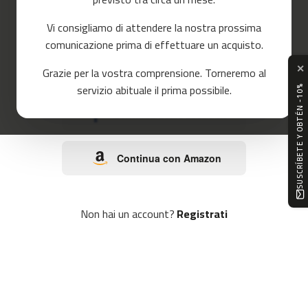
o
r
Vi consigliamo di attendere la nostra prossima
r
o
e
comunicazione prima di effettuare un acquisto.
r
✕
Continua con Google
Grazie per la vostra comprensione. Torneremo al
m
servizio abituale il prima possibile.
SUSCRÍBETE Y OBTÉN -10%
c
-
Continua con Facebook
8
0
Continua con Amazon
m
c
-
9
Non hai un account?
Registrati
0
m
c
-
1
0