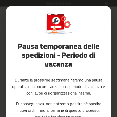
Garanzia di 2 anni
Lingua
IT
Salta
al
Saldi
contenuto
Accessori
Accedi
Fitness
Pausa temporanea delle
Crea il tuo account e tutto sarà
Yoga
più facile
e
spedizioni - Periodo di
Pilates
vacanza
Ricambi
c
Durante le prossime settimane faremo una pausa
i
operativa in concomitanza con il periodo di vacanza e
n
t
con lavori di riorganizzazione interna.
a
Hai dimenticato la tua password?
s
Di conseguenza, non potremo gestire né spedire
d
accedi
nuovi ordini fino al termine di questo processo,
e
c
previsto tra circa un mese.