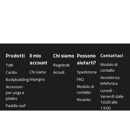
0
m
c
-
1
2
0
Prodotti
Il mio
Chi siamo
Possono
Contattaci
m
c
account
aiutarti?
Modulo di
Tutti
Registrati
-
contatto
Chi siamo
Spedizione
Cardio
Accedi
1
Assistenza
6
Impegno
FAQ
Bodybuilding
telefonica
0
Modulo di
Accessori
Lunedì -
contatto
per yoga e
Venerdì dalle
m
pilates
Ricambi
10:00 alle
c
Paddle surf
13:00
-
2
+34 977
0
360 073
0