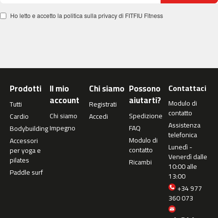
m
Ho letto e accetto la politica sulla privacy di FITFIU Fitness
c
-
2
6
0
m
Prodotti
Il mio
Chi siamo
Possono
Contattaci
c
account
aiutarti?
-
Modulo di
Tutti
Registrati
4
contatto
Chi siamo
Spedizione
Cardio
Accedi
0
Assistenza
Impegno
FAQ
Bodybuilding
0
telefonica
Modulo di
Accessori
Lunedì -
m
contatto
per yoga e
Venerdì dalle
c
pilates
Ricambi
10:00 alle
-
Paddle surf
13:00
4
6
+34 977
0
360 073
m