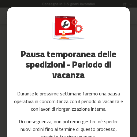
gna in 3-5 giorni lavorativi
Lingua
Garanzia di
IT
Salta
al
Saldi
contenuto
Skip
to
Accessori
the
Fitness
end
Pausa temporanea delle
of
Yoga
the
e
spedizioni - Periodo di
images
Pilates
vacanza
gallery
Ricambi
c
Durante le prossime settimane faremo una pausa
i
operativa in concomitanza con il periodo di vacanza e
n
t
con lavori di riorganizzazione interna.
a
s
Di conseguenza, non potremo gestire né spedire
d
nuovi ordini fino al termine di questo processo,
e
c
previsto tra circa un mese.