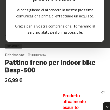
o
r
Vi consigliamo di attendere la nostra prossima
r
e
comunicazione prima di effettuare un acquisto.
r
Skip
Grazie per la vostra comprensione. Torneremo al
to
m
servizio abituale il prima possibile.
the
c
Home
PATTINO FRENO PER INDOOR BIKE BESP-500
beginning
-
of
8
the
RICAMBIO
0
images
Riferimento:
R10002694
gallery
Pattino freno per indoor bike
m
c
Besp-500
-
9
26,99 €
0
m
c
Prodotto
-
attualmente
1
esaurito
✕
0