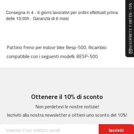
0
SUSCRÍBETE Y OBTÉN -10%
Consegna in 4 - 6 giorni lavorativi per ordini effettuati prima
m
delle 13:00h · Garanzia di 6 mesi
c
-
1
2
0
Pattino freno per indoor bike Besp-500. Ricambio
compatibile con i seguenti modelli: BESP-500
m
c
-
1
6
0
Ottenere il 10% di sconto
m
c
Non perdetevi le nostre notizie!
-
Iscriviti alla nostra newsletter e ottieni uno sconto del 10%!
2
0
0
Iscriviti