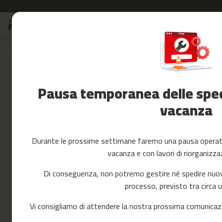
Salta
S
al
Saldi
contenuto
Skip
Accessori
to
Fitness
the
Yoga
end
e
of
Pausa temporanea delle spedi
Pilates
the
images
vacanza
Ricambi
gallery
cintas
de
correr
Durante le prossime settimane faremo una pausa operativ
mc-
vacanza e con lavori di riorganizza
80
mc-
Di conseguenza, non potremo gestire né spedire nuovi 
90
processo, previsto tra circa 
mc-
100
Vi consigliamo di attendere la nostra prossima comunicazi
mc-