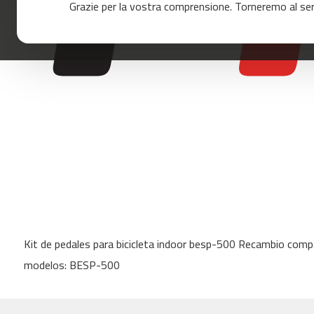
Grazie per la vostra comprensione. Torneremo al servi
120
mc-
160
mc-
200
mc-
260
mc-
400
mc-
460
mc-
Skip
500
to
mc-
Kit de pedales para bicicleta indoor besp-500 Recambio compa
the
560
beginning
modelos: BESP-500
of
mc-
the
600
images
Cinta