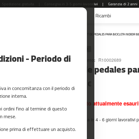
Spedizione gratuita
|
Consegna in 3-5 giorni lavorativi
|
Garanzia di 2 anni
aldi
Accessori Fitness
Yoga e Pilates
Ricambi
Home
KIT DE PEDALES PARA BICICLETA INDOOR B
RICAMBIO
zioni - Periodo di
Riferimento:
R10002689
Kit de pedales pa
32,99 €
a in concomitanza con il periodo di
zione interna.
Prodotto attualmente esauri
ordini fino al termine di questo
un mese.
Consegna in 4 - 6 giorni lavorativi p
one prima di effettuare un acquisto.