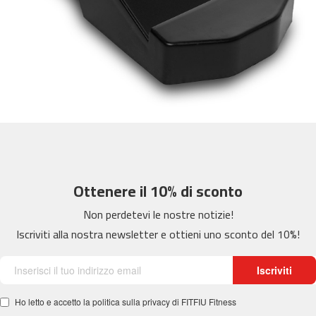
m
c
-
2
6
0
m
c
-
4
0
Ottenere il 10% di sconto
0
Non perdetevi le nostre notizie!
m
c
Iscriviti alla nostra newsletter e ottieni uno sconto del 10%!
-
4
6
Iscriviti
0
Ho letto e accetto la politica sulla privacy di FITFIU Fitness
m