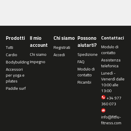
c
-
5
0
0
Prodotti
Il mio
Chi siamo
Possono
Contattaci
m
account
aiutarti?
c
Modulo di
Tutti
Registrati
-
contatto
Chi siamo
Spedizione
Cardio
Accedi
5
Assistenza
Impegno
FAQ
Bodybuilding
6
telefonica
Modulo di
0
Accessori
Lunedì -
contatto
per yoga e
Venerdì dalle
m
pilates
Ricambi
10:00 alle
c
Paddle surf
13:00
-
+34 977
6
360 073
0
0
info@fitfiu-
C
fitness.com
i