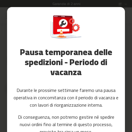
Garanzia di 2 anni
Lingua
IT
Salta
al
Saldi
contenuto
Skip
to
Accessori
the
Fitness
end
Pausa temporanea delle
of
Yoga
the
e
spedizioni - Periodo di
images
Pilates
vacanza
gallery
Ricambi
c
Durante le prossime settimane faremo una pausa
i
operativa in concomitanza con il periodo di vacanza e
n
t
con lavori di riorganizzazione interna.
a
s
Di conseguenza, non potremo gestire né spedire
d
nuovi ordini fino al termine di questo processo,
e
c
previsto tra circa un mese.