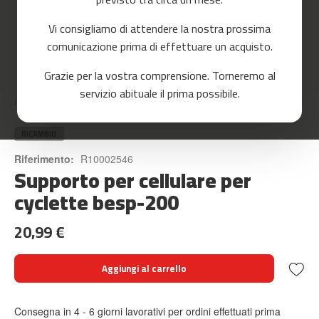
o
r
Vi consigliamo di attendere la nostra prossima
r
e
comunicazione prima di effettuare un acquisto.
r
Skip
Grazie per la vostra comprensione. Torneremo al
to
m
servizio abituale il prima possibile.
the
c
Home
SUPPORTO PER CELLULARE PER CYCLETTE BESP-200
beginning
-
of
8
the
RICAMBIO
0
images
Riferimento:
R10002546
gallery
Supporto per cellulare per
m
c
cyclette besp-200
-
9
20,99 €
0
m
Aggiungi al carrello
c
-
1
Consegna in 4 - 6 giorni lavorativi per ordini effettuati prima
0