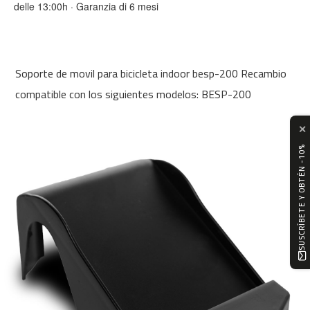
delle 13:00h · Garanzia di 6 mesi
0
m
c
-
Soporte de movil para bicicleta indoor besp-200 Recambio
1
2
compatible con los siguientes modelos: BESP-200
0
✕
m
c
SUSCRÍBETE Y OBTÉN -10%
-
1
6
0
m
c
-
2
0
0