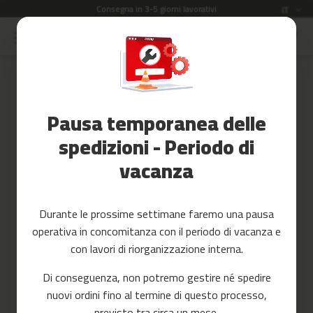
Consegna in 3-5 giorni lavorativi
Lingua
IT
Salta
al
Saldi
contenuto
Skip
to
Accessori
the
Fitness
end
Pausa temporanea delle
of
Yoga
the
e
spedizioni - Periodo di
images
Pilates
vacanza
gallery
Ricambi
c
Durante le prossime settimane faremo una pausa
i
operativa in concomitanza con il periodo di vacanza e
n
t
con lavori di riorganizzazione interna.
a
s
Di conseguenza, non potremo gestire né spedire
d
nuovi ordini fino al termine di questo processo,
e
c
previsto tra circa un mese.