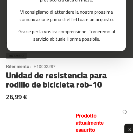
o
r
Vi consigliamo di attendere la nostra prossima
r
e
comunicazione prima di effettuare un acquisto.
r
Skip
Grazie per la vostra comprensione. Torneremo al
to
m
servizio abituale il prima possibile.
the
c
Home
UNIDAD DE RESISTENCIA PARA RODILLO DE BICICLETA ROB-10
beginning
-
of
8
the
RICAMBIO
0
images
Riferimento:
R10002287
gallery
Unidad de resistencia para
m
c
rodillo de bicicleta rob-10
-
9
26,99 €
0
m
c
Prodotto
-
attualmente
1
esaurito
✕
0