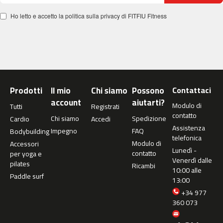
m
Ho letto e accetto la politica sulla privacy di FITFIU Fitness
c
-
2
6
0
m
Prodotti
Il mio
Chi siamo
Possono
Contattaci
c
account
aiutarti?
-
Modulo di
Tutti
Registrati
4
contatto
Chi siamo
Spedizione
Cardio
Accedi
0
Assistenza
Impegno
FAQ
Bodybuilding
0
telefonica
Modulo di
Accessori
Lunedì -
m
contatto
per yoga e
Venerdì dalle
c
pilates
Ricambi
10:00 alle
-
Paddle surf
13:00
4
6
+34 977
0
360 073
m