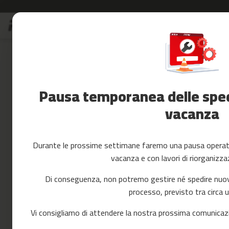
Salta
S
al
Saldi
contenuto
Skip
Accessori
to
Fitness
the
Yoga
end
e
of
Pausa temporanea delle spedi
Pilates
the
images
vacanza
Ricambi
gallery
cintas
de
correr
Durante le prossime settimane faremo una pausa operativ
mc-
vacanza e con lavori di riorganizza
80
mc-
Di conseguenza, non potremo gestire né spedire nuovi 
90
processo, previsto tra circa 
mc-
100
Vi consigliamo di attendere la nostra prossima comunicazi
mc-