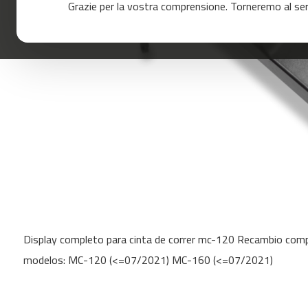
Grazie per la vostra comprensione. Torneremo al servi
120
mc-
160
mc-
200
mc-
260
mc-
400
mc-
460
mc-
Skip
500
to
mc-
Display completo para cinta de correr mc-120 Recambio compa
the
560
beginning
modelos: MC-120 (<=07/2021) MC-160 (<=07/2021)
of
mc-
the
600
images
Cinta