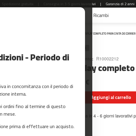
Spedizione gratuita
|
Consegna in 3-5 giorni lavorativi
|
Garanzia di 2 anni
aldi
Accessori Fitness
Yoga e Pilates
Ricambi
Home
DISPLAY COMPLETO PARA CINTA DE CORRER
RICAMBIO
zioni - Periodo di
Riferimento:
R10002212
Display completo 
35,99 €
a in concomitanza con il periodo di
zione interna.
Aggiungi al carrello
ordini fino al termine di questo
un mese.
Consegna in 4 - 6 giorni lavorativi p
one prima di effettuare un acquisto.