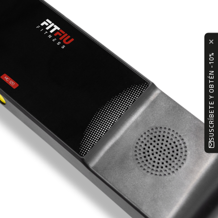
✕
SUSCRÍBETE Y OBTÉN -10%