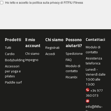
Ho letto e accetto la politica sulla privacy di FITFIU Fitness
c
-
5
0
0
m
c
Prodotti
Il mio
Chi siamo
Possono
Contattaci
-
account
aiutarti?
Modulo di
Tutti
Registrati
5
contatto
Chi siamo
Spedizione
6
Cardio
Accedi
Assistenza
0
Impegno
FAQ
Bodybuilding
telefonica
Modulo di
Accessori
m
Lunedì -
contatto
per yoga e
c
Venerdì dalle
pilates
Ricambi
-
10:00 alle
Paddle surf
6
13:00
0
+34 977
0
360 073
C
info@fitfiu-
i