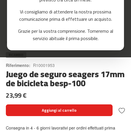
o
r
Vi consigliamo di attendere la nostra prossima
r
e
comunicazione prima di effettuare un acquisto.
r
Skip
Grazie per la vostra comprensione. Torneremo al
to
m
servizio abituale il prima possibile.
the
c
Home
JUEGO DE SEGURO SEAGERS 17MM DE BICICLETA BESP-100
beginning
-
of
8
the
RICAMBIO
0
images
Riferimento:
R10001953
gallery
Juego de seguro seagers 17mm
m
c
de bicicleta besp-100
-
9
23,99 €
0
m
Aggiungi al carrello
c
-
1
Consegna in 4 - 6 giorni lavorativi per ordini effettuati prima
0