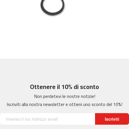
m
c
-
2
6
0
m
c
-
4
0
0
Ottenere il 10% di sconto
m
c
Non perdetevi le nostre notizie!
-
Iscriviti alla nostra newsletter e ottieni uno sconto del 10%!
4
6
0
Iscriviti
m