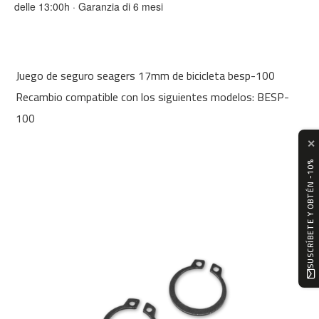
delle 13:00h · Garanzia di 6 mesi
0
m
c
-
Juego de seguro seagers 17mm de bicicleta besp-100
1
2
Recambio compatible con los siguientes modelos: BESP-
0
100
m
✕
c
-
SUSCRÍBETE Y OBTÉN -10%
1
6
0
m
c
-
2
0
0