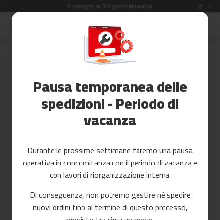
Consegna in 3-5 giorni lavorativi
Lingua
Garanz
IT
Salta
al
Saldi
contenuto
Skip
to
Accessori
the
Fitness
end
Pausa temporanea delle
of
Yoga
the
e
spedizioni - Periodo di
images
Pilates
vacanza
gallery
Ricambi
c
Durante le prossime settimane faremo una pausa
i
operativa in concomitanza con il periodo di vacanza e
n
t
con lavori di riorganizzazione interna.
a
s
Di conseguenza, non potremo gestire né spedire
d
nuovi ordini fino al termine di questo processo,
e
c
previsto tra circa un mese.