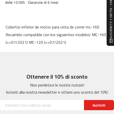
SUSCRÍBETE Y OBTÉN -10%
delle 13:00h · Garanzia di 6 mesi
0
m
c
-
Cobertor inferior de motor para cinta de correr mc-160
1
2
Recambio compatible con los siguientes modelos: MC-160
0
(<=07/2021) MC-120 (<=07/2021)
m
c
-
1
6
0
Ottenere il 10% di sconto
Non perdetevi le nostre notizie!
m
c
Iscriviti alla nostra newsletter e ottieni uno sconto del 10%!
-
2
0
Iscriviti
0