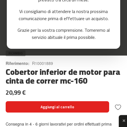
o
r
Vi consigliamo di attendere la nostra prossima
r
e
comunicazione prima di effettuare un acquisto.
r
Skip
Grazie per la vostra comprensione. Torneremo al
to
m
servizio abituale il prima possibile.
the
c
Home
COBERTOR INFERIOR DE MOTOR PARA CINTA DE CORRER MC-160
beginning
-
of
8
the
RICAMBIO
0
images
Riferimento:
R10001889
gallery
Cobertor inferior de motor para
m
c
cinta de correr mc-160
-
9
20,99 €
0
m
Aggiungi al carrello
c
-
1
✕
Consegna in 4 - 6 giorni lavorativi per ordini effettuati prima
0