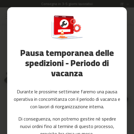
Consegna in 3-5 giorni lavorativi
Lingua
IT
Salta
al
Saldi
contenuto
Skip
to
Accessori
the
Fitness
end
Pausa temporanea delle
of
Yoga
the
e
spedizioni - Periodo di
images
Pilates
vacanza
gallery
Ricambi
c
Durante le prossime settimane faremo una pausa
i
operativa in concomitanza con il periodo di vacanza e
n
t
con lavori di riorganizzazione interna.
a
s
Di conseguenza, non potremo gestire né spedire
d
nuovi ordini fino al termine di questo processo,
e
c
previsto tra circa un mese.