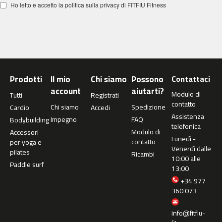
Ho letto e accetto la politica sulla privacy di FITFIU Fitness
m
c
-
2
6
0
Prodotti
Il mio
Chi siamo
Possono
Contattaci
m
account
aiutarti?
c
Modulo di
Tutti
Registrati
-
contatto
Chi siamo
Spedizione
Cardio
Accedi
4
Assistenza
Impegno
FAQ
Bodybuilding
0
telefonica
0
Modulo di
Accessori
Lunedì -
contatto
per yoga e
Venerdì dalle
m
pilates
Ricambi
10:00 alle
c
Paddle surf
13:00
-
4
+34 977
6
360 073
0
info@fitfiu-
m