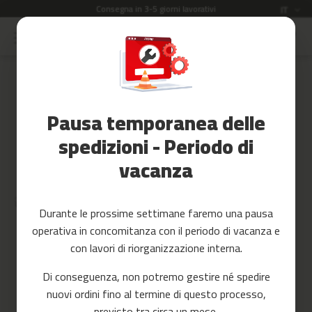
Consegna in 3-5 giorni lavorativi
Lingua
IT
Salta
al
Saldi
contenuto
Skip
to
Accessori
the
Fitness
end
Pausa temporanea delle
of
Yoga
the
e
spedizioni - Periodo di
images
Pilates
vacanza
gallery
Ricambi
c
Durante le prossime settimane faremo una pausa
i
operativa in concomitanza con il periodo di vacanza e
n
t
con lavori di riorganizzazione interna.
a
s
Di conseguenza, non potremo gestire né spedire
d
nuovi ordini fino al termine di questo processo,
e
c
previsto tra circa un mese.