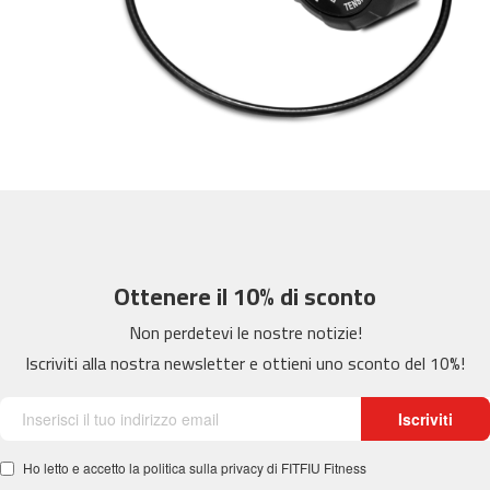
m
c
-
2
6
0
m
c
-
4
0
Ottenere il 10% di sconto
0
Non perdetevi le nostre notizie!
m
c
Iscriviti alla nostra newsletter e ottieni uno sconto del 10%!
-
4
6
Iscriviti
0
Ho letto e accetto la politica sulla privacy di FITFIU Fitness
m