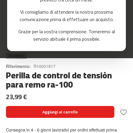
o
r
Vi consigliamo di attendere la nostra prossima
r
e
comunicazione prima di effettuare un acquisto.
r
Skip
Grazie per la vostra comprensione. Torneremo al
to
m
servizio abituale il prima possibile.
the
c
Home
PERILLA DE CONTROL DE TENSIÓN PARA REMO RA-100
beginning
-
of
8
the
RICAMBIO
0
images
Riferimento:
R10001817
gallery
Perilla de control de tensión
m
c
para remo ra-100
-
9
23,99 €
0
m
Aggiungi al carrello
c
-
1
Consegna in 4 - 6 giorni lavorativi per ordini effettuati prima
0