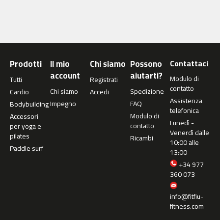
c
-
5
0
0
Prodotti
Il mio
Chi siamo
Possono
Contattaci
m
account
aiutarti?
c
Modulo di
Tutti
Registrati
-
contatto
Chi siamo
Spedizione
Cardio
Accedi
5
Assistenza
Impegno
FAQ
Bodybuilding
6
telefonica
Modulo di
0
Accessori
Lunedì -
contatto
per yoga e
Venerdì dalle
m
pilates
Ricambi
10:00 alle
c
Paddle surf
13:00
-
+34 977
6
360 073
0
0
info@fitfiu-
C
fitness.com
i