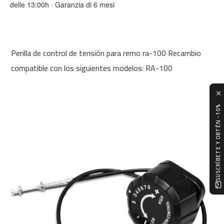
delle 13:00h · Garanzia di 6 mesi
0
m
c
-
Perilla de control de tensión para remo ra-100 Recambio
1
2
compatible con los siguientes modelos: RA-100
0
✕
m
c
SUSCRÍBETE Y OBTÉN -10%
-
1
6
0
m
c
-
2
0
0