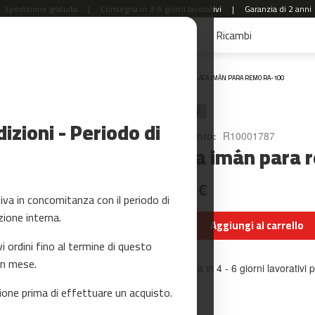
Spedizione gratuita
|
Consegna in 3-5 giorni lavorativi
|
Garanzia di 2 anni
aldi
Accessori Fitness
Yoga e Pilates
Ricambi
Home
PLACA IMÁN PARA REMO RA-100
RICAMBIO
zioni - Periodo di
Riferimento:
R10001787
Placa imán para 
20,99 €
a in concomitanza con il periodo di
zione interna.
Aggiungi al carrello
ordini fino al termine di questo
un mese.
Consegna in 4 - 6 giorni lavorativi p
one prima di effettuare un acquisto.