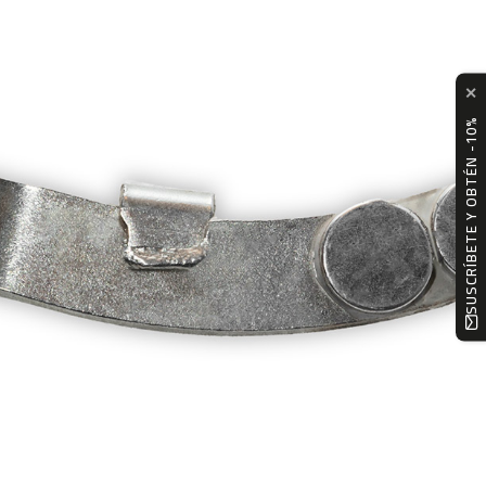
✕
SUSCRÍBETE Y OBTÉN -10%