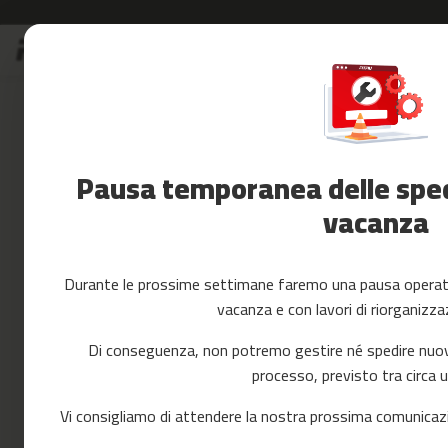
Salta
S
al
Saldi
contenuto
Skip
Accessori
to
Fitness
the
Yoga
end
e
of
Pausa temporanea delle spedi
Pilates
the
images
vacanza
Ricambi
gallery
cintas
de
correr
Durante le prossime settimane faremo una pausa operativ
mc-
vacanza e con lavori di riorganizza
80
mc-
Di conseguenza, non potremo gestire né spedire nuovi 
90
processo, previsto tra circa 
mc-
100
Vi consigliamo di attendere la nostra prossima comunicazi
mc-