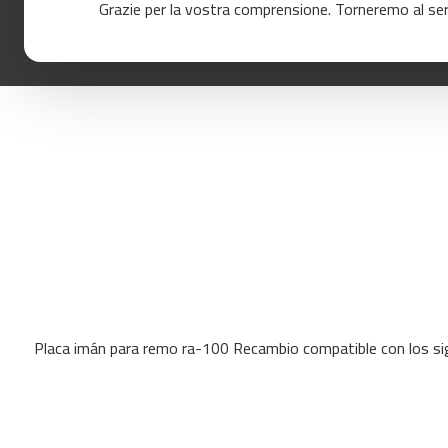
Grazie per la vostra comprensione. Torneremo al servi
120
mc-
160
mc-
200
mc-
260
mc-
400
mc-
460
mc-
Skip
500
to
mc-
Placa imán para remo ra-100 Recambio compatible con los s
the
560
beginning
of
mc-
the
600
images
Cinta