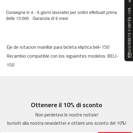
✕
0
SUSCRÍBETE Y OBTÉN -10%
Consegna in 4 - 6 giorni lavorativi per ordini effettuati prima
m
delle 13:00h · Garanzia di 6 mesi
c
-
1
2
0
Eje de rotacion manillar para bicleta eliptica beli-150
Recambio compatible con los siguientes modelos: BELI-
m
c
150
-
1
6
0
m
Ottenere il 10% di sconto
c
-
Non perdetevi le nostre notizie!
2
Iscriviti alla nostra newsletter e ottieni uno sconto del 10%!
0
0