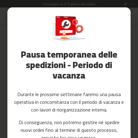
Consegna in 3-5 giorni lavorativi
Lingua
IT
Salta
al
Saldi
contenuto
Skip
to
Accessori
the
Fitness
end
Pausa temporanea delle
of
Yoga
the
e
spedizioni - Periodo di
images
Pilates
vacanza
gallery
Ricambi
c
Durante le prossime settimane faremo una pausa
i
operativa in concomitanza con il periodo di vacanza e
n
t
con lavori di riorganizzazione interna.
a
s
Di conseguenza, non potremo gestire né spedire
d
nuovi ordini fino al termine di questo processo,
e
c
previsto tra circa un mese.