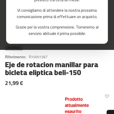
o
r
Vi consigliamo di attendere la nostra prossima
r
e
comunicazione prima di effettuare un acquisto.
r
Skip
Grazie per la vostra comprensione. Torneremo al
to
m
servizio abituale il prima possibile.
the
c
Home
EJE DE ROTACION MANILLAR PARA BICLETA ELIPTICA BELI-150
beginning
-
of
8
the
RICAMBIO
0
images
Riferimento:
R10001367
gallery
Eje de rotacion manillar para
m
c
bicleta eliptica beli-150
-
9
21,99 €
0
m
c
Prodotto
-
attualmente
1
esaurito
0