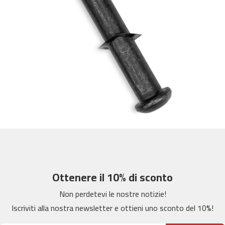
m
c
-
2
6
0
m
c
-
4
0
0
m
c
-
Ottenere il 10% di sconto
4
Non perdetevi le nostre notizie!
6
0
Iscriviti alla nostra newsletter e ottieni uno sconto del 10%!
m