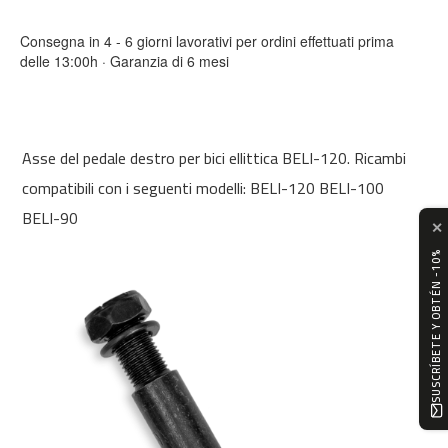
0
Consegna in 4 - 6 giorni lavorativi per ordini effettuati prima
m
delle 13:00h · Garanzia di 6 mesi
c
-
1
2
0
Asse del pedale destro per bici ellittica BELI-120. Ricambi
compatibili con i seguenti modelli: BELI-120 BELI-100
m
c
BELI-90
✕
-
1
SUSCRÍBETE Y OBTÉN -10%
6
0
m
c
-
2
0
0