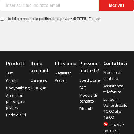
c
Iscriviti
-
5
Ho letto e accetto la politica sulla privacy di FITFIU Fitness
0
0
m
c
-
5
Prodotti
Il mio
Chi siamo
Possono
Contattaci
6
account
aiutarti?
0
Modulo di
Tutti
Registrati
contatto
Chi siamo
Spedizione
Cardio
Accedi
m
Assistenza
Impegno
FAQ
Bodybuilding
c
telefonica
-
Modulo di
Accessori
Lunedì -
6
contatto
per yoga e
Venerdì dalle
0
pilates
Ricambi
10:00 alle
0
Paddle surf
13:00
C
+34 977
i
360 073