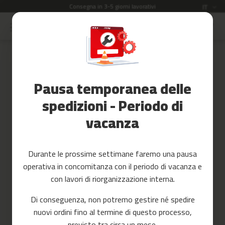
Consegna in 3-5 giorni lavorativi
Lingua
IT
Salta
al
Saldi
contenuto
Skip
to
Accessori
the
Fitness
end
Pausa temporanea delle
of
Yoga
the
e
spedizioni - Periodo di
images
Pilates
vacanza
gallery
Ricambi
c
Durante le prossime settimane faremo una pausa
i
operativa in concomitanza con il periodo di vacanza e
n
t
con lavori di riorganizzazione interna.
a
s
Di conseguenza, non potremo gestire né spedire
d
nuovi ordini fino al termine di questo processo,
e
c
previsto tra circa un mese.