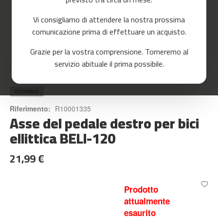
o
r
Vi consigliamo di attendere la nostra prossima
r
e
comunicazione prima di effettuare un acquisto.
r
Skip
Grazie per la vostra comprensione. Torneremo al
to
m
servizio abituale il prima possibile.
the
c
Home
ASSE DEL PEDALE DESTRO PER BICI ELLITTICA BELI-120
beginning
-
of
8
the
RICAMBIO
0
images
Riferimento:
R10001335
gallery
Asse del pedale destro per bici
m
c
ellittica BELI-120
-
9
21,99 €
0
m
c
Prodotto
-
attualmente
1
esaurito
0