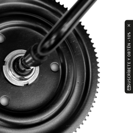
✕
SUSCRÍBETE Y OBTÉN -10%