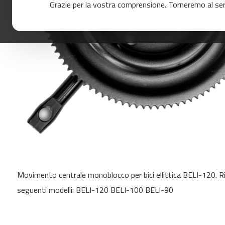
Grazie per la vostra comprensione. Torneremo al servi
120
mc-
160
mc-
200
mc-
260
mc-
400
mc-
460
mc-
Skip
500
to
mc-
Movimento centrale monoblocco per bici ellittica BELI-120. Ri
the
560
beginning
seguenti modelli: BELI-120 BELI-100 BELI-90
of
mc-
the
600
images
Cinta