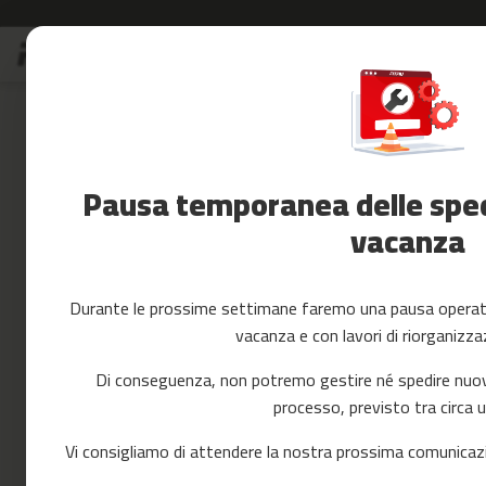
Salta
S
al
Saldi
contenuto
Skip
Accessori
to
Fitness
the
Yoga
end
e
of
Pausa temporanea delle spedi
Pilates
the
images
vacanza
Ricambi
gallery
cintas
de
correr
Durante le prossime settimane faremo una pausa operativ
mc-
vacanza e con lavori di riorganizza
80
mc-
Di conseguenza, non potremo gestire né spedire nuovi 
90
processo, previsto tra circa 
mc-
100
Vi consigliamo di attendere la nostra prossima comunicazi
mc-