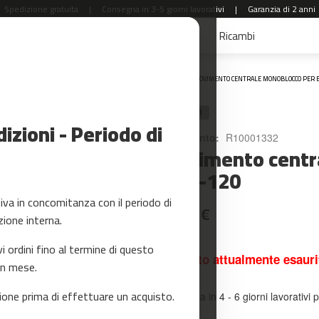
Spedizione gratuita
|
Consegna in 3-5 giorni lavorativi
|
Garanzia di 2 anni
aldi
Accessori Fitness
Yoga e Pilates
Ricambi
Home
MOVIMENTO CENTRALE MONOBLOCCO PER BIC
RICAMBIO
zioni - Periodo di
Riferimento:
R10001332
Movimento central
BELI-120
a in concomitanza con il periodo di
32,99 €
zione interna.
ordini fino al termine di questo
Prodotto attualmente esauri
un mese.
one prima di effettuare un acquisto.
Consegna in 4 - 6 giorni lavorativi p