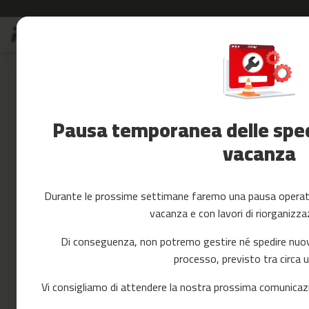
Salta
S
al
Saldi
contenuto
Skip
Accessori
to
Fitness
the
Yoga
end
e
of
Pausa temporanea delle spedi
Pilates
the
images
vacanza
Ricambi
gallery
cintas
de
correr
Durante le prossime settimane faremo una pausa operativ
mc-
vacanza e con lavori di riorganizza
80
mc-
Di conseguenza, non potremo gestire né spedire nuovi 
90
processo, previsto tra circa 
mc-
100
Vi consigliamo di attendere la nostra prossima comunicazi
mc-