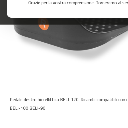
Grazie per la vostra comprensione. Torneremo al servi
120
mc-
160
mc-
200
mc-
260
mc-
400
mc-
460
mc-
Skip
500
to
mc-
Pedale destro bici ellittica BELI-120. Ricambi compatibili con 
the
560
beginning
BELI-100 BELI-90
of
mc-
the
600
images
Cinta