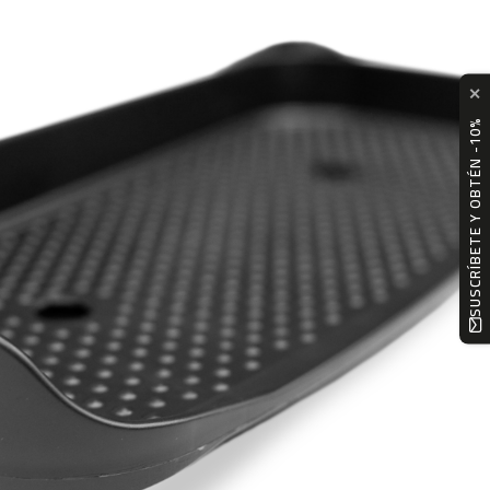
✕
SUSCRÍBETE Y OBTÉN -10%