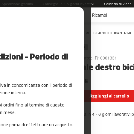
Spedizione gratuita
|
Consegna in 3-5 giorni lavorativi
|
Garanzia di 2 anni
aldi
Accessori Fitness
Yoga e Pilates
Ricambi
Home
PEDALE DESTRO BICI ELLITTICA BELI-120
RICAMBIO
zioni - Periodo di
Riferimento:
R10001331
Pedale destro bici
21,99 €
a in concomitanza con il periodo di
zione interna.
Aggiungi al carrello
ordini fino al termine di questo
un mese.
Consegna in 4 - 6 giorni lavorativi p
one prima di effettuare un acquisto.