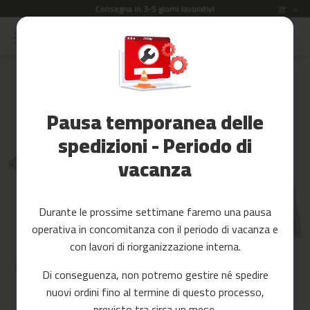
Consegna in 3-5 giorni lavorativi
Lingua
IT
Salta
al
Saldi
contenuto
Skip
to
Accessori
the
Fitness
end
Pausa temporanea delle
of
Yoga
the
e
spedizioni - Periodo di
images
Pilates
vacanza
gallery
Ricambi
c
Durante le prossime settimane faremo una pausa
i
operativa in concomitanza con il periodo di vacanza e
n
t
con lavori di riorganizzazione interna.
a
s
Di conseguenza, non potremo gestire né spedire
d
nuovi ordini fino al termine di questo processo,
e
c
previsto tra circa un mese.