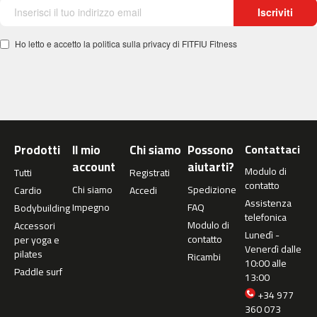
c
Iscriviti
-
5
Ho letto e accetto la politica sulla privacy di FITFIU Fitness
0
0
m
c
-
5
Prodotti
Il mio
Chi siamo
Possono
Contattaci
6
account
aiutarti?
0
Modulo di
Tutti
Registrati
contatto
Chi siamo
Spedizione
Cardio
Accedi
m
Assistenza
Impegno
FAQ
Bodybuilding
c
telefonica
-
Modulo di
Accessori
Lunedì -
6
contatto
per yoga e
Venerdì dalle
0
pilates
Ricambi
10:00 alle
0
Paddle surf
13:00
C
+34 977
i
360 073