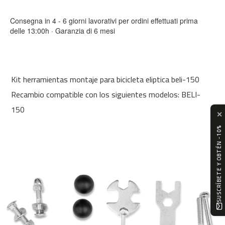
0
Consegna in 4 - 6 giorni lavorativi per ordini effettuati prima
m
delle 13:00h · Garanzia di 6 mesi
c
-
1
2
0
Kit herramientas montaje para bicicleta eliptica beli-150
Recambio compatible con los siguientes modelos: BELI-
m
c
150
✕
-
1
SUSCRÍBETE Y OBTÉN -10%
6
0
m
c
-
2
0
0