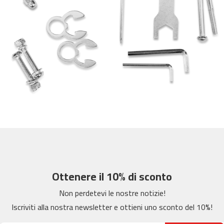
m
c
-
2
6
0
m
c
-
4
0
0
m
c
-
Ottenere il 10% di sconto
4
Non perdetevi le nostre notizie!
6
0
Iscriviti alla nostra newsletter e ottieni uno sconto del 10%!
m