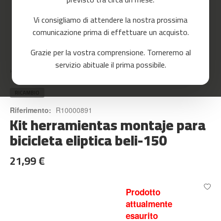
o
r
Vi consigliamo di attendere la nostra prossima
r
e
comunicazione prima di effettuare un acquisto.
r
Skip
Grazie per la vostra comprensione. Torneremo al
to
m
servizio abituale il prima possibile.
the
c
Home
KIT HERRAMIENTAS MONTAJE PARA BICICLETA ELIPTICA BELI-150
beginning
-
of
8
the
RICAMBIO
0
images
Riferimento:
R10000891
gallery
Kit herramientas montaje para
m
c
bicicleta eliptica beli-150
-
9
21,99 €
0
m
c
Prodotto
-
attualmente
1
esaurito
0