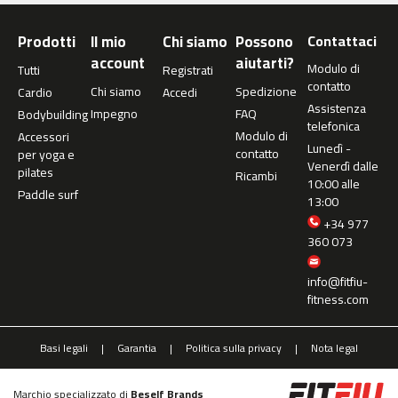
m
Prodotti
Il mio
Chi siamo
Possono
Contattaci
c
-
account
aiutarti?
Modulo di
Tutti
Registrati
2
contatto
Chi siamo
Spedizione
Cardio
Accedi
6
Assistenza
0
Impegno
FAQ
Bodybuilding
telefonica
Modulo di
Accessori
m
Lunedì -
contatto
per yoga e
c
Venerdì dalle
pilates
Ricambi
-
10:00 alle
Paddle surf
4
13:00
0
+34 977
0
360 073
m
info@fitfiu-
c
fitness.com
-
4
6
Basi legali
Garantia
Politica sulla privacy
Nota legal
0
m
Marchio specializzato di
Beself Brands