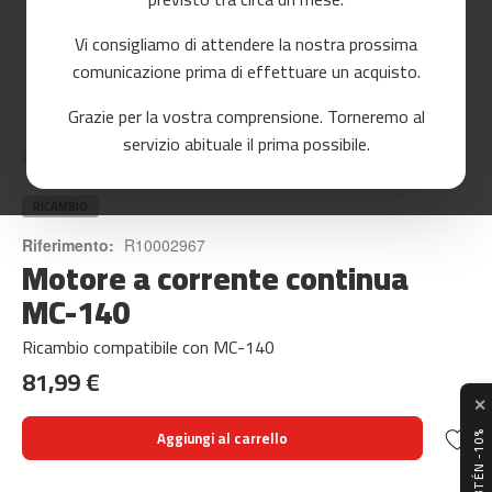
o
r
Vi consigliamo di attendere la nostra prossima
r
e
comunicazione prima di effettuare un acquisto.
r
Skip
Grazie per la vostra comprensione. Torneremo al
to
m
servizio abituale il prima possibile.
the
c
Home
MOTORE A CORRENTE CONTINUA MC-140
beginning
-
of
8
the
RICAMBIO
0
images
Riferimento:
R10002967
gallery
Motore a corrente continua
m
c
MC-140
-
9
Ricambio compatibile con
MC-140
0
81,99 €
m
✕
c
Aggiungi al carrello
-
1
0