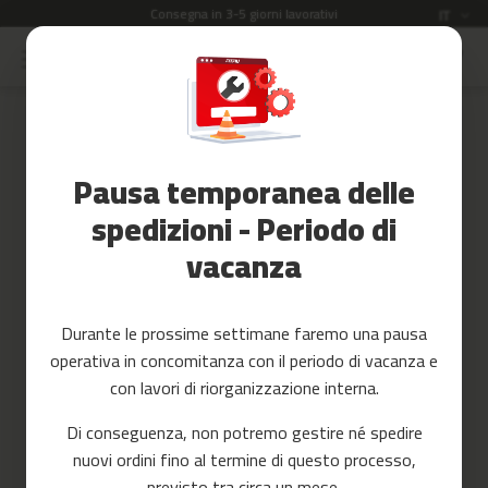
Consegna in 3-5 giorni lavorativi
Lingua
IT
Salta
al
Saldi
contenuto
Skip
to
Accessori
the
Fitness
end
Pausa temporanea delle
of
Yoga
the
e
spedizioni - Periodo di
images
Pilates
vacanza
gallery
Ricambi
c
Durante le prossime settimane faremo una pausa
i
operativa in concomitanza con il periodo di vacanza e
n
t
con lavori di riorganizzazione interna.
a
s
Di conseguenza, non potremo gestire né spedire
d
nuovi ordini fino al termine di questo processo,
e
c
previsto tra circa un mese.