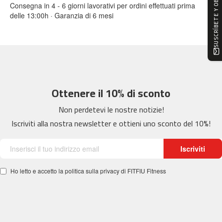
SUSCRÍBETE Y OBTÉN -10%
0
Consegna in 4 - 6 giorni lavorativi per ordini effettuati prima
delle 13:00h · Garanzia di 6 mesi
m
c
-
1
2
0
Ottenere il 10% di sconto
m
c
Non perdetevi le nostre notizie!
-
Iscriviti alla nostra newsletter e ottieni uno sconto del 10%!
1
6
0
Iscriviti
m
Ho letto e accetto la politica sulla privacy di FITFIU Fitness
c
-
2
0
0