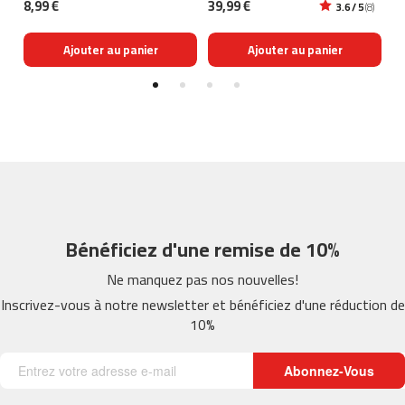
8,99 €
39,99 €
49
6)
3.6 / 5
(8)
-
5
Ajouter au panier
Ajouter au panier
0
0
v
e
l
o
s
a
p
p
a
Bénéficiez d'une remise de 10%
r
t
Ne manquez pas nos nouvelles!
e
Inscrivez-vous à notre newsletter et bénéficiez d'une réduction de
m
e
10%
n
t
Abonnez-Vous
b
e