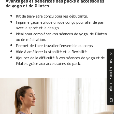
Avantages et bénéfices des packs d'accessoires
n
de yoga et de Pilates
t
a
Kit de bien-être conçu pour les débutants.
d
Imprimé géométrique unique conçu pour aller de pair
e
avec le sport et le design.
c
o
Idéal pour compléter vos séances de yoga, de Pilates
r
ou de méditation.
r
Permet de faire travailler l'ensemble du corps
e
Aide à améliorer la stabilité et la flexibilité
r
✕
Ajoutez de la difficulté à vos séances de yoga et de
M
SUSCRÍBETE Y OBTÉN -10%
Pilates grâce aux accessoires du pack.
C
-
5
0
0
v
e
l
o
s