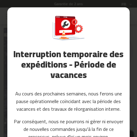
Garantie de 2 ans
Langue
FR
Allez
au
Soldes
contenu
Skip
to
Accessoires
the
Fitness
end
Interruption temporaire des
of
Yoga
the
et
expéditions - Période de
images
Pilates
vacances
gallery
Pieces
detachees
Au cours des prochaines semaines, nous ferons une
t
pause opérationnelle coïncidant avec la période des
a
p
vacances et des travaux de réorganisation interne.
i
s
Par conséquent, nous ne pourrons ni gérer ni envoyer
d
de nouvelles commandes jusqu'à la fin de ce
e
c
processus, prévue d'ici un mois environ.