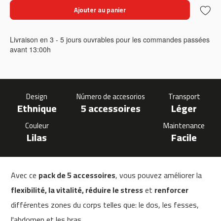
0
Ajouter au panier
m
c
Livraison en 3 - 5 jours ouvrables pour les commandes passées
-
avant 13:00h
1
2
0
Design
Número de accesorios
Transport
m
Ethnique
5 accessoires
Léger
c
-
Couleur
Maintenance
1
Lilas
Facile
6
0
m
Avec ce
pack de 5 accessoires
, vous pouvez améliorer la
c
-
flexibilité, la vitalité, réduire le stress
et
renforcer
2
différentes zones du corps telles que: le dos, les fesses,
0
0
l'abdomen et les bras.