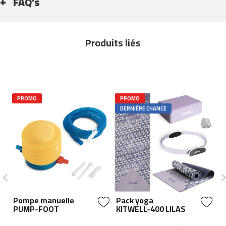
FAQ's
b
e
s
Produits liés
p
-
2
0
0
PROMO
PROMO
b
DERNIÈRE CHANCE
e
s
p
-
3
0
0
b
Pompe manuelle
Pack yoga
Ki
e
PUMP-FOOT
KITWELL-400 LILAS
S
s
p