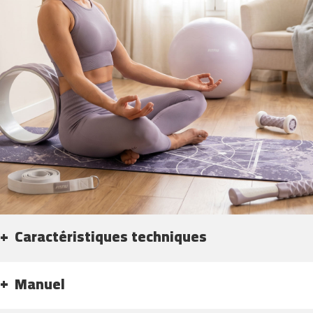
i
n
d
o
o
r
c
y
c
l
i
n
g
b
e
s
p
Caractéristiques techniques
-
2
2
Manuel
b
e