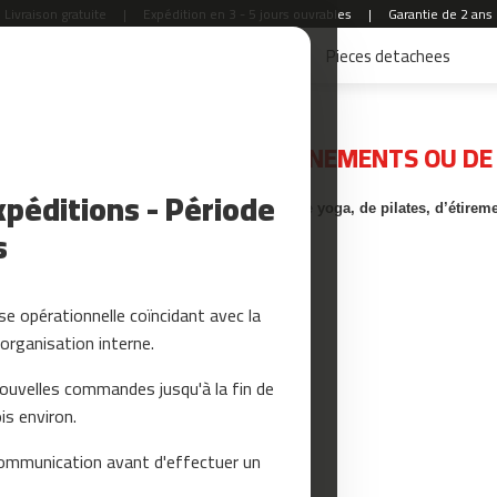
Livraison gratuite
|
Expédition en 3 - 5 jours ouvrables
|
Garantie de 2 ans
Accessoires Fitness
Yoga et Pilates
Pieces detachees
INES CE KIT EST-IL ADAPTÉ ?
POUR QUEL TYPE D’ENTRAÎNEMENTS OU DE D
péditions - Période
Ce pack est conçu pour réaliser des séances de
yoga, de pilates, d’étirem
s
e opérationnelle coïncidant avec la
organisation interne.
nouvelles commandes jusqu'à la fin de
is environ.
ommunication avant d'effectuer un