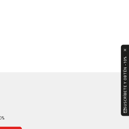
✕
SUSCRÍBETE Y OBTÉN -10%
10%