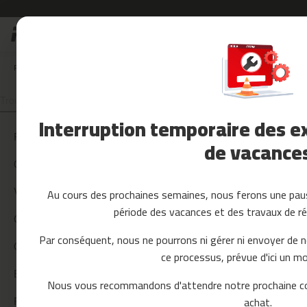
Allez
Soldes
au
Soldes
contenu
Accessoires
FAQ
KIT WELLNESS
POUR QUEL TYPE D’ENTRAÎNEMENTS OU DE DISCIPL
Fitness
Yoga
et
Interruption temporaire des ex
Pilates
PAYPAL
de vacance
Pieces
detachees
CARTES CADEAU
tapis
de
VOTRE COMMANDE
Au cours des prochaines semaines, nous ferons une paus
course
période des vacances et des travaux de ré
mc-
CONDITIONS D'EXPÉDITION
80
Par conséquent, nous ne pourrons ni gérer ni envoyer de 
mc-
QUESTIONS SUR LE PAIEMENT
ce processus, prévue d'ici un mo
90
ÉCOTAXES
mc-
Nous vous recommandons d'attendre notre prochaine c
100
achat.
RETOURS