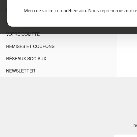
mc-
Merci de votre compréhension. Nous reprendrons notre 
120
SUPPORT TECHNIQUE ET INCIDENTS
mc-
GARANTIE
160
mc-
VOTRE COMPTE
200
REMISES ET COUPONS
mc-
260
RÉSEAUX SOCIAUX
mc-
400
NEWSLETTER
mc-
460
mc-
500
mc-
560
In
mc-
600