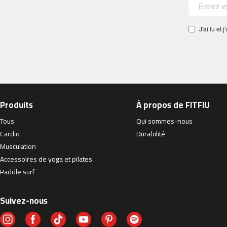
Cinta
de
correr
J'ai lu et
MC-
500
velos
indoor
cycling
besp-
Produits
À propos de FITFIU
22
besp-
Tous
Qui sommes-nous
50
Cardio
Durabilité
besp-
Musculation
70
Accessoires de yoga et pilates
besp-
Paddle surf
100
besp-
Suivez-nous
200
besp-