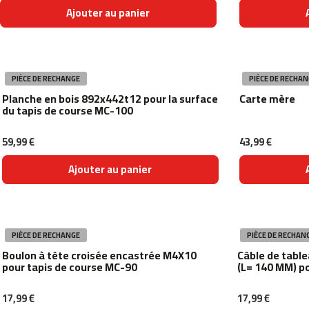
Ajouter au panier
beli-
120
beli-
150
PIÈCE DE RECHANGE
PIÈCE DE RECHAN
rouleaux
de
Planche en bois 892x442t12 pour la surface
Carte mère
du tapis de course MC-100
velos
rob-
10
59,99 €
43,99 €
rob-
Ajouter au panier
20
steps
ps-
150
PIÈCE DE RECHANGE
PIÈCE DE RECHAN
machines
Boulon à tête croisée encastrée M4X10
Câble de tabl
de
pour tapis de course MC-90
(L= 140 MM) p
musculation
gym-
100
17,99 €
17,99 €