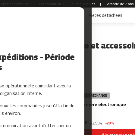
Livraison gratuite
|
Expédition en 3 - 5 jours ouvrables
|
Garantie de 2 ans
Accessoires Fitness
Yoga et Pilates
Pieces detachees
es, pièces de rechange et accesso
péditions - Période
s
e opérationnelle coïncidant avec la
organisation interne.
GE
PIÈCE DE RECHANGE
R TAPIS DE COURSE X 10 ml
Carte mère électronique
nouvelles commandes jusqu'à la fin de
is environ.
34,99 €
43,99 €
-20%
ommunication avant d'effectuer un