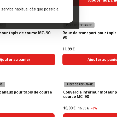
Ajouter au panier
Ajouter au pani
service habituel dès que possible.
GE
PIÈCE DE RECHANGE
 pour tapis de course MC-90
Roue de transport pour tapis
90
11,99 €
Ajouter au panier
Ajouter au pani
GE
PIÈCE DE RECHANGE
canaux pour tapis de course
Couvercle inférieur moteur p
course MC-90
16,09 €
16,99 €
-5%