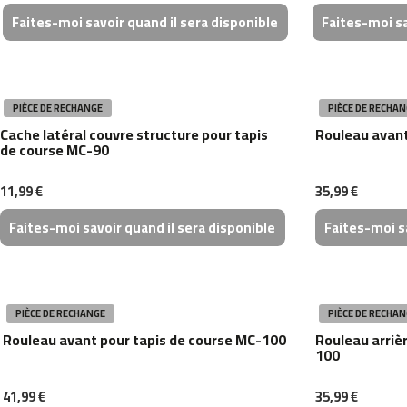
gym-
Faites-moi savoir quand il sera disponible
Faites-moi sa
200
gym-
300
KITBAR-
PIÈCE DE RECHANGE
PIÈCE DE RECHAN
150
Cache latéral couvre structure pour tapis
Rouleau avant
plateformes
de course MC-90
vibrantes
pv-
11,99 €
35,99 €
100
Faites-moi savoir quand il sera disponible
Faites-moi sa
pv-
200
rameurs
ra-
100
PIÈCE DE RECHANGE
PIÈCE DE RECHAN
ra-
Rouleau avant pour tapis de course MC-100
Rouleau arriè
100
200
ra-
41,99 €
35,99 €
300