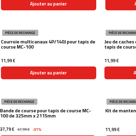
300
Ajouter au panier
besp-
500
velos
appartement
PIÈCE DE RECHANGE
PIÈCE DE RECHAN
best-
Courroie multicanaux 4P/140J pour tapis de
Jeu de caches 
100
course MC-100
tapis de cour
best-
11,99 €
200
11,99 €
best-
Ajouter au panier
A
220
best-
320
velos
PIÈCE DE RECHANGE
PIÈCE DE RECHAN
elliptiques
Bande de course pour tapis de course MC-
Kit de mante
beli-
100 de 325mm x 2115mm
90
beli-
37,79 €
11,99 €
47,99 €
-21%
100