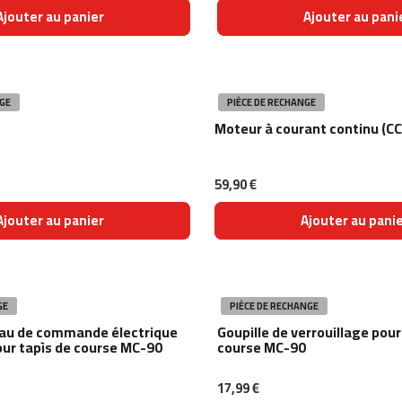
Ajouter au panier
Ajouter au pani
GE
PIÈCE DE RECHANGE
Moteur à courant continu (CC
59,90 €
Ajouter au panier
Ajouter au pani
GE
PIÈCE DE RECHANGE
eau de commande électrique
Goupille de verrouillage pour
our tapìs de course MC-90
course MC-90
17,99 €