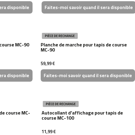
era disponible
Faites-moi savoir quand il sera disponible
PIÈCE DE RECHANGE
 course MC-90
Planche de marche pour tapis de course
MC-90
59,99 €
era disponible
Faites-moi savoir quand il sera disponible
PIÈCE DE RECHANGE
 de course MC-
Autocollant d'affichage pour tapis de
course MC-100
11,99 €