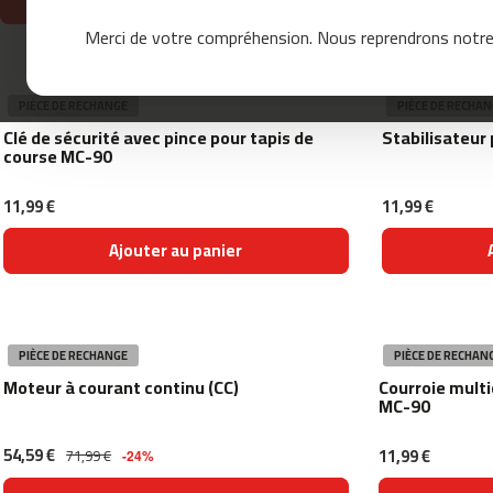
Ajouter au panier
mc-
Merci de votre compréhension. Nous reprendrons notre 
120
mc-
160
PIÈCE DE RECHANGE
PIÈCE DE RECHAN
mc-
Clé de sécurité avec pince pour tapis de
Stabilisateur
200
course MC-90
mc-
260
11,99 €
11,99 €
mc-
Ajouter au panier
400
mc-
460
mc-
PIÈCE DE RECHANGE
PIÈCE DE RECHAN
500
Moteur à courant continu (CC)
Courroie multi
mc-
MC-90
560
54,59 €
11,99 €
mc-
71,99 €
-24%
600