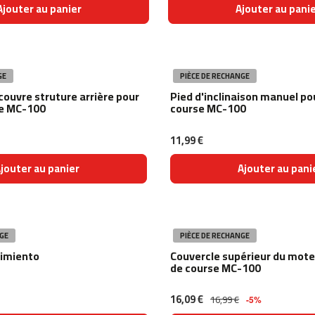
Ajouter au panier
Ajouter au pani
GE
PIÈCE DE RECHANGE
couvre struture arrière pour
Pied d'inclinaison manuel po
se MC-100
course MC-100
11,99 €
jouter au panier
Ajouter au pani
GE
PIÈCE DE RECHANGE
nimiento
Couvercle supérieur du mote
de course MC-100
16,09 €
16,99 €
-5%