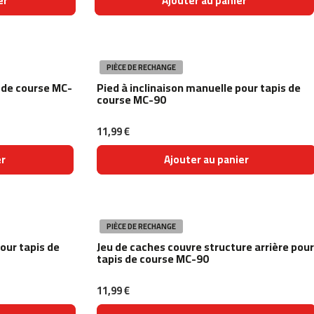
er
Ajouter au panier
PIÈCE DE RECHANGE
 de course MC-
Pied à inclinaison manuelle pour tapis de
course MC-90
11,99 €
er
Ajouter au panier
PIÈCE DE RECHANGE
our tapis de
Jeu de caches couvre structure arrière pour
tapis de course MC-90
11,99 €