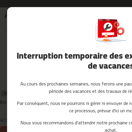
Allez
Soldes
au
Soldes
contenu
Accessoires
Accueil
Pieces detachees
tapis de course
MC-90
Fitness
Pièces détaché
Yoga
et
Interruption temporaire des ex
Pilates
de vacance
Pieces
detachees
tapis
de
Au cours des prochaines semaines, nous ferons une paus
course
période des vacances et des travaux de ré
mc-
PIÈCE DE RECHANGE
PIÈCE DE RECHAN
80
Écran complet MC-90
SILICONE POU
Par conséquent, nous ne pourrons ni gérer ni envoyer de 
mc-
ce processus, prévue d'ici un mo
90
47,59 €
11,99 €
61,99 €
mc-
-23%
Nous vous recommandons d'attendre notre prochaine c
100
achat.