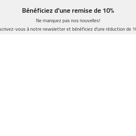
Bénéficiez d'une remise de 10%
Ne manquez pas nos nouvelles!
scrivez-vous à notre newsletter et bénéficiez d'une réduction de 
Abonne
 j'accepte la politique de confidentialité de FITFIU Fitness
Mon compte
Puis-nous v
S'inscrire
Expédition
Se connecter
FAQ
Formulaire de 