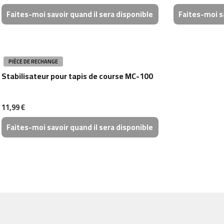
velos
Faites-moi savoir quand il sera disponible
Faites-moi sa
elliptiques
aeriens
beli-
150
PIÈCE DE RECHANGE
Recambios
Stabilisateur pour tapis de course MC-100
Padel
Surf
yucatan
11,99 €
Faites-moi savoir quand il sera disponible