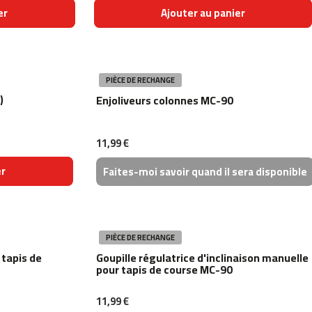
er
Ajouter au panier
PIÈCE DE RECHANGE
)
Enjoliveurs colonnes MC-90
11,99 €
er
Faites-moi savoir quand il sera disponible
PIÈCE DE RECHANGE
 tapis de
Goupille régulatrice d'inclinaison manuelle
pour tapis de course MC-90
11,99 €