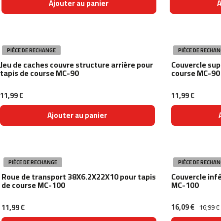
Ajouter au panier
A
Cinta
de
correr
MC-
500
PIÈCE DE RECHANGE
PIÈCE DE RECHAN
velos
Jeu de caches couvre structure arrière pour
Couvercle sup
indoor
tapis de course MC-90
course MC-90
cycling
besp-
11,99 €
11,99 €
22
Ajouter au panier
besp-
50
besp-
70
PIÈCE DE RECHANGE
PIÈCE DE RECHAN
besp-
100
Roue de transport 38X6.2X22X10 pour tapis
Couvercle infé
de course MC-100
MC-100
besp-
200
16,09 €
11,99 €
16,99 €
besp-