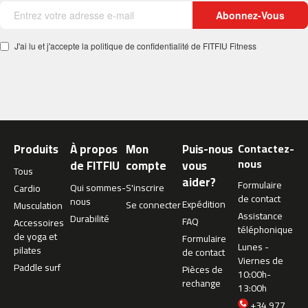
s
Abonnez-Vous
p
-
J'ai lu et j'accepte la politique de confidentialité de FITFIU Fitness
5
0
b
e
s
p
Produits
À propos
Mon
Puis-nous
Contactez-
-
nous
de FITFIU
compte
vous
7
Tous
0
aider?
Formulaire
Qui sommes-
S'inscrire
Cardio
de contact
nous
Expédition
Se connecter
b
Musculation
Assistance
Durabilité
e
FAQ
Accessoires
téléphonique
s
de yoga et
Formulaire
p
Lunes -
pilates
de contact
-
Viernes de
Paddle surf
Pièces de
1
10:00h-
rechange
0
13:00h
0
+34 977