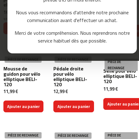
elliptique BELI-
elliptique BELI-
o
elliptique beli 120
120
120
u
Nous vous recommandons d'attendre notre prochaine
16,79 €
14,69 €
r
17,99 €
communication avant d'effectuer un achat.
s
17,99 €
-7%
14,99 €
-2%
e
Ajouter au panier
Ajouter au panier
Ajouter au panie
Merci de votre compréhension. Nous reprendrons notre
m
service habituel dès que possible.
c
-
8
PIÈCE DE RECHANGE
PIÈCE DE RECHANGE
0
PIÈCE DE
Mousse de
Pédale droite
RECHANGE
Selle pour vélo
guidon pour vélo
pour vélo
m
elliptique BELI-
elliptique BELI-
elliptique BELI-
120
c
120
120
-
11,99 €
11,99 €
12,99 €
9
0
Ajouter au panie
Ajouter au panier
Ajouter au panier
m
c
-
1
PIÈCE DE RECHANGE
PIÈCE DE
PIÈCE DE RECHANGE
0