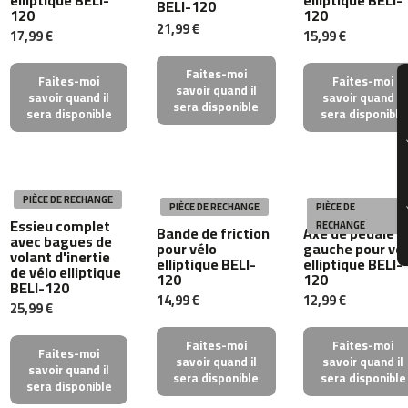
BELI-120
120
120
c
21,99 €
17,99 €
15,99 €
-
5
0
Faites-moi
Faites-moi
Faites-moi
0
savoir quand il
savoir quand il
savoir quand il
sera disponible
SUSCR
sera disponible
sera disponible
m
c
-
5
6
PIÈCE DE RECHANGE
PIÈCE DE RECHANGE
PIÈCE DE
0
Essieu complet
RECHANGE
Bande de friction
Axe de pédale
avec bagues de
pour vélo
gauche pour vé
m
volant d'inertie
elliptique BELI-
elliptique BELI-
de vélo elliptique
c
120
120
BELI-120
-
14,99 €
12,99 €
25,99 €
6
0
0
Faites-moi
Faites-moi
Faites-moi
savoir quand il
savoir quand il
savoir quand il
sera disponible
sera disponible
C
sera disponible
i