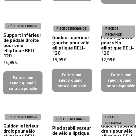
m
c
-
2
PIÈCE DE RECHANGE
PIÈCE DE RECHANGE
PIÈCE DE
6
Support inférieur
RECHANGE
Guidon supérieur
Pédale gauche
0
de pédale droite
gauche pour vélo
pour vélo
pour vélo
elliptique BELI-
elliptique BELI-
elliptique BELI-
m
120
120
120
c
15,99 €
12,99 €
14,99 €
-
4
0
Faites-moi
Faites-moi
Faites-moi
savoir quand il
savoir quand il
0
savoir quand il
sera disponible
sera disponible
sera disponible
m
c
-
4
6
PIÈCE DE RECHANGE
PIÈCE DE
PIÈCE DE RECHANGE
0
RECHANGE
Guidon inférieur
Guidon supérieu
Pied stabilisateur
droit pour vélo
droit pour vélo
de vélo elliptique
elliptique BELI-
elliptique BELI-
m