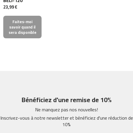
BELI-120
i
23,99 €
n
d
o
Faites-moi
o
savoir quand il
r
sera disponible
c
y
c
l
i
n
g
b
e
s
p
Bénéficiez d'une remise de 10%
-
2
Ne manquez pas nos nouvelles!
2
Inscrivez-vous à notre newsletter et bénéficiez d'une réduction de
10%
b
e