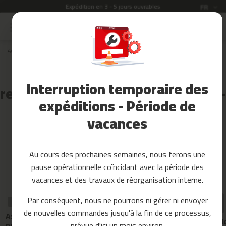
Expédition en 3 - 5 jours ouvrables
Langue
FR
Allez
au
Soldes
contenu
Accueil
Pieces detachees
velos elliptiques
BELI-120
Accessoires
Fitness
Pièces détachées, pièces de
Interruption temporaire des
rechange et accessoires pour BELI-
Yoga
et
expéditions - Période de
120
Pilates
vacances
Pieces
detachees
Au cours des prochaines semaines, nous ferons une
t
Trier par :
pause opérationnelle coïncidant avec la période des
a
p
vacances et des travaux de réorganisation interne.
i
s
Par conséquent, nous ne pourrons ni gérer ni envoyer
PIÈCE DE
PIÈCE DE RECHANGE
PIÈCE DE RECHANGE
d
RECHANGE
Casquette de
de nouvelles commandes jusqu'à la fin de ce processus,
Guidon inférieur
e
Axe de guidon
guidon pour vél
gauche pour vélo
c
pour vélo
prévue d'ici un mois environ.