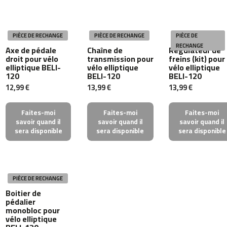
n
t
a
d
PIÈCE DE RECHANGE
PIÈCE DE RECHANGE
PIÈCE DE
e
RECHANGE
Axe de pédale
Chaîne de
Régulateur de
c
droit pour vélo
transmission pour
freins (kit) pour
o
elliptique BELI-
vélo elliptique
vélo elliptique
120
BELI-120
BELI-120
r
r
12,99 €
13,99 €
13,99 €
e
r
Faites-moi
Faites-moi
Faites-moi
M
savoir quand il
savoir quand il
savoir quand il
C
sera disponible
sera disponible
sera disponible
-
5
0
0
PIÈCE DE RECHANGE
v
Boitier de
e
pédalier
l
monobloc pour
o
vélo elliptique
s