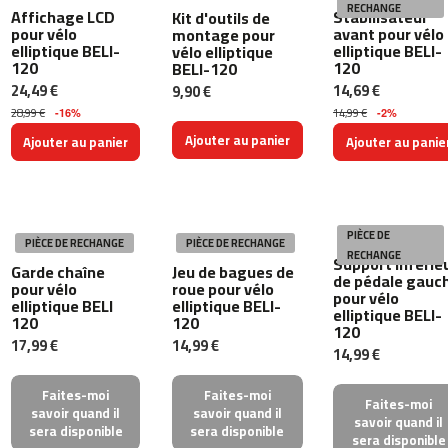
RECHANGE
0
Affichage LCD
Stabilisateur
Kit d'outils de
pour vélo
avant pour vélo
montage pour
elliptique BELI-
elliptique BELI-
vélo elliptique
m
120
120
BELI-120
c
24,49 €
14,69 €
9,90 €
-
1
28,99 €
14,99 €
-16%
-2%
2
Ajouter au panier
Ajouter au panier
Ajouter au panie
0
m
c
-
PIÈCE DE
PIÈCE DE RECHANGE
PIÈCE DE RECHANGE
1
RECHANGE
Support inférie
Garde chaîne
Jeu de bagues de
6
de pédale gauc
pour vélo
roue pour vélo
0
pour vélo
elliptique BELI
elliptique BELI-
elliptique BELI-
120
120
120
m
17,99 €
14,99 €
14,99 €
c
-
2
Faites-moi
Faites-moi
Faites-moi
0
savoir quand il
savoir quand il
savoir quand il
sera disponible
sera disponible
0
sera disponible