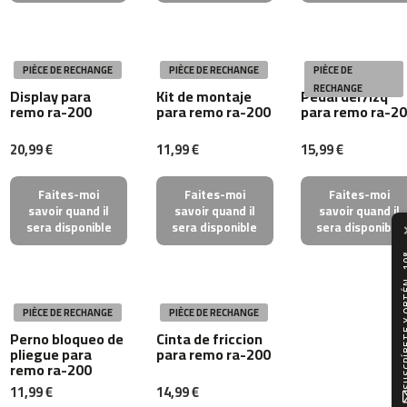
0
m
c
PIÈCE DE RECHANGE
PIÈCE DE RECHANGE
PIÈCE DE
-
RECHANGE
Display para
Kit de montaje
Pedal der/izq
1
remo ra-200
para remo ra-200
para remo ra-2
2
0
20,99 €
11,99 €
15,99 €
m
c
Faites-moi
Faites-moi
Faites-moi
savoir quand il
savoir quand il
savoir quand il
-
sera disponible
sera disponible
sera disponible
1
6
SUSCRÍBETE 
0
m
PIÈCE DE RECHANGE
PIÈCE DE RECHANGE
c
Perno bloqueo de
Cinta de friccion
-
pliegue para
para remo ra-200
2
remo ra-200
0
11,99 €
14,99 €
0