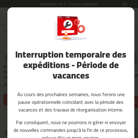
Expédition en 3 - 5 jours ouvrables
Langue
FR
Allez
au
Soldes
contenu
Accueil
Pieces detachees
rameurs
RA-200
Trier par :
Accessoires
Fitness
Interruption temporaire des
Yoga
PIÈCE DE
PIÈCE DE RECHANGE
PIÈCE DE RECHANGE
et
expéditions - Période de
RECHANGE
Courroie de
Regulador de
Cache-roue pour
Pilates
transmission
vacances
tension para
ra-200
pj330 pour rame
remo ra-200
Pieces
ra-200
20,99 €
20,99 €
detachees
11,99 €
Au cours des prochaines semaines, nous ferons une
t
Ajouter au panier
Ajouter au panier
pause opérationnelle coïncidant avec la période des
Ajouter au panier
a
p
vacances et des travaux de réorganisation interne.
i
s
Par conséquent, nous ne pourrons ni gérer ni envoyer
d
de nouvelles commandes jusqu'à la fin de ce processus,
e
PIÈCE DE
PIÈCE DE RECHANGE
PIÈCE DE RECHANGE
c
prévue d'ici un mois environ.
RECHANGE