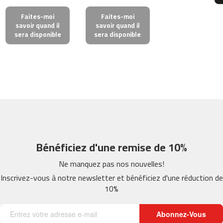
m
Faites-moi
Faites-moi
c
savoir quand il
savoir quand il
-
sera disponible
sera disponible
2
6
0
m
c
-
4
0
0
Bénéficiez d'une remise de 10%
m
c
Ne manquez pas nos nouvelles!
-
Inscrivez-vous à notre newsletter et bénéficiez d'une réduction de
4
10%
6
0
Abonnez-Vous
m