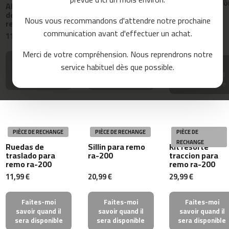
Pie estabilizado
Abrojo de fijacion
Rodillo de sillin
o
delantero o
de pedal para
para remo ra-200
u
trasero para
Nous vous recommandons d'attendre notre prochaine
remo ra-200
r
remo ra-200
communication avant d'effectuer un achat.
s
11,99 €
11,99 €
11,99 €
e
Merci de votre compréhension. Nous reprendrons notre
Faites-moi
Faites-moi
m
Faites-moi
service habituel dès que possible.
savoir quand il
savoir quand il
c
savoir quand il
sera disponible
sera disponible
-
sera disponible
8
0
m
PIÈCE DE RECHANGE
PIÈCE DE RECHANGE
PIÈCE DE
c
RECHANGE
-
Ruedas de
Sillin para remo
Kit resorte
traslado para
ra-200
traccion para
9
remo ra-200
remo ra-200
0
11,99 €
20,99 €
29,99 €
m
c
Faites-moi
Faites-moi
Faites-moi
-
savoir quand il
savoir quand il
savoir quand il
1
sera disponible
sera disponible
sera disponible
0