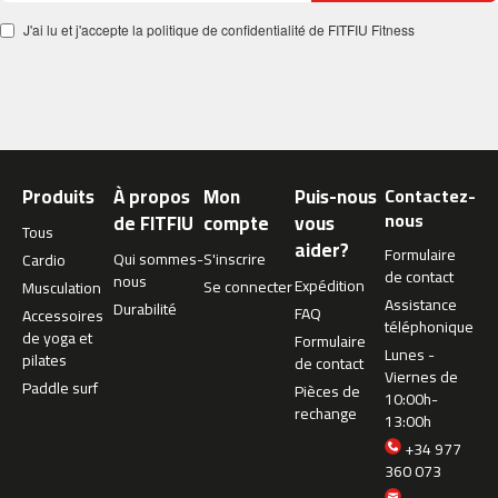
c
J'ai lu et j'accepte la politique de confidentialité de FITFIU Fitness
-
5
0
0
m
c
Produits
À propos
Mon
Puis-nous
Contactez-
-
nous
de FITFIU
compte
vous
5
Tous
6
aider?
Formulaire
Qui sommes-
S'inscrire
Cardio
0
de contact
nous
Expédition
Se connecter
Musculation
Assistance
Durabilité
m
FAQ
Accessoires
téléphonique
c
de yoga et
Formulaire
-
Lunes -
pilates
de contact
6
Viernes de
Paddle surf
Pièces de
0
10:00h-
rechange
0
13:00h
+34 977
C
360 073
i