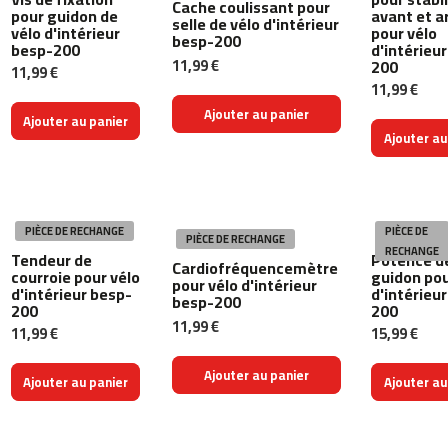
Cache coulissant pour
pour guidon de
avant et a
s
selle de vélo d'intérieur
vélo d'intérieur
pour vélo
p
besp-200
besp-200
d'intérieu
-
11,99 €
200
11,99 €
5
11,99 €
0
Ajouter au panier
Ajouter au panier
b
Ajouter au
e
s
p
-
PIÈCE DE RECHANGE
PIÈCE DE
7
PIÈCE DE RECHANGE
RECHANGE
0
Tendeur de
Potence d
Cardiofréquencemètre
courroie pour vélo
guidon pou
pour vélo d'intérieur
d'intérieur besp-
d'intérieu
b
besp-200
200
200
e
11,99 €
11,99 €
15,99 €
s
p
Ajouter au panier
-
Ajouter au panier
Ajouter au
1
0
0