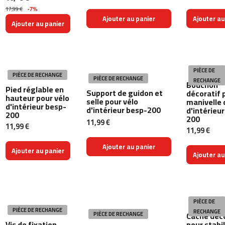
i
17,99 €
-7%
n
Ajouter au panier
Ajouter au
d
Ajouter au panier
o
o
r
c
y
PIÈCE DE
PIÈCE DE RECHANGE
c
PIÈCE DE RECHANGE
RECHANGE
Bouchon
l
Pied réglable en
Support de guidon et
décoratif 
i
hauteur pour vélo
selle pour vélo
manivelle 
n
d'intérieur besp-
d'intérieur besp-200
d'intérieu
200
g
200
11,99 €
11,99 €
11,99 €
b
e
Ajouter au panier
Ajouter au panier
s
Ajouter au
p
-
2
2
PIÈCE DE
PIÈCE DE RECHANGE
RECHANGE
b
Cache déco
PIÈCE DE RECHANGE
Vis de fixation
pour stabi
e