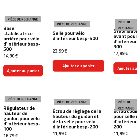
n
t
a
PIÈCE DE RECHANGE
d
PIÈCE DE
PIÈCE DE RECHANGE
e
Base
RECHANGE
Stabilisat
Selle pour vélo
stabilisatrice
c
avant pour
d'intérieur besp-500
arrière pour vélo
o
d'intérieu
d'intérieur besp-
300
r
500
23,99 €
r
17,99 €
14,90 €
e
r
Ajouter au panier
Ajouter au
M
Ajouter au panier
C
-
5
0
PIÈCE DE RECHANGE
0
PIÈCE DE RECHANGE
PIÈCE DE
Régulateur de
RECHANGE
Écrou de réglage de la
Écrou coul
hauteur de
v
hauteur du guidon et
pour selle 
guidon pour vélo
e
de la selle pour vélo
d'intérieu
d'intérieur besp-
l
d'intérieur besp-200
200
100
o
11,99 €
11,99 €
s
16,79 €