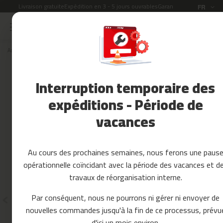
Livraison gratuite
Expédition en 3 - 5 jours ouvrables
Garantie de 2 ans
Langue
FR
Allez
au
Soldes
contenu
Accueil
Pieces detachees
VELOS INDOOR CYCLING
Accessoires
Fitness
Pièces détachées, pièces de
Interruption temporaire des
rechange et accessoires pour
Yoga
et
expéditions - Période de
vélos d'indoor cycling
Pilates
vacances
Pieces
detachees
Au cours des prochaines semaines, nous ferons une paus
t
opérationnelle coïncidant avec la période des vacances et d
a
p
travaux de réorganisation interne.
i
s
Par conséquent, nous ne pourrons ni gérer ni envoyer de
d
nouvelles commandes jusqu'à la fin de ce processus, prévu
e
c
d'ici un mois environ.