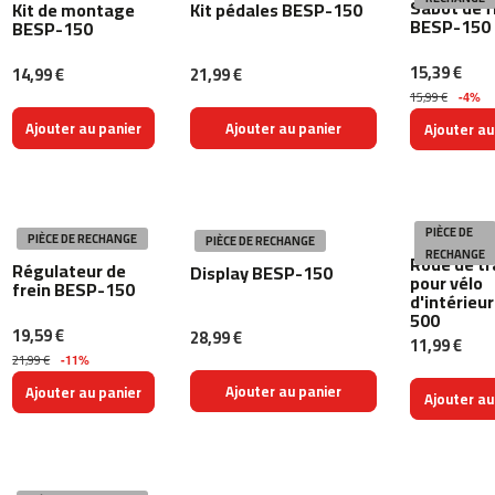
Sabot de f
Kit de montage
Kit pédales BESP-150
BESP-150
BESP-150
m
c
15,39 €
14,99 €
21,99 €
-
2
15,99 €
-4%
6
Ajouter au panier
Ajouter au panier
Ajouter au
0
m
c
-
PIÈCE DE
PIÈCE DE RECHANGE
PIÈCE DE RECHANGE
4
RECHANGE
Roue de tr
Régulateur de
Display BESP-150
0
pour vélo
frein BESP-150
0
d'intérieu
500
19,59 €
28,99 €
m
11,99 €
c
21,99 €
-11%
-
Ajouter au panier
Ajouter au panier
Ajouter au
4
6
0
m