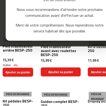
o
u
Besp-22
Besp-300
Nous vous recommandons d'attendre notre prochaine
r
communication avant d'effectuer un achat.
s
e
Trier par :
Merci de votre compréhension. Nous reprendrons notre
m
service habituel dès que possible.
c
-
PIÈCE DE RECHANGE
PIÈCE DE RECHANGE
PIÈCE DE
8
RECHANGE
Pied stabilisateur
Pied stabilisateur
Kit d'outil
0
arrière BESP-250
avant avec roulettes
250
BESP-250
m
15,39 €
15,99 €
11,99 €
c
15,99 €
-4%
-
9
Ajouter au panier
Ajouter au
Ajouter au panier
0
m
c
PIÈCE DE RECHANGE
PIÈCE DE
-
PIÈCE DE RECHANGE
RECHANGE
1
Kit pédales BESP-
Display B
Guidon complet BESP-
0
250
250