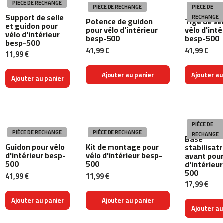
PIÈCE DE RECHANGE
PIÈCE DE RECHANGE
PIÈCE DE
c
Support de selle
RECHANGE
-
Potence de guidon
Tige de se
et guidon pour
pour vélo d'intérieur
vélo d'inté
5
vélo d'intérieur
besp-500
besp-500
0
besp-500
0
41,99 €
41,99 €
11,99 €
m
Ajouter au panier
Ajouter au
c
Ajouter au panier
-
5
6
0
PIÈCE DE
PIÈCE DE RECHANGE
PIÈCE DE RECHANGE
RECHANGE
Base
m
Guidon pour vélo
Kit de montage pour
stabilisatr
c
d'intérieur besp-
vélo d'intérieur besp-
avant pour
-
500
500
d'intérieu
6
500
41,99 €
11,99 €
0
17,99 €
0
Ajouter au panier
Ajouter au panier
C
Ajouter au
i