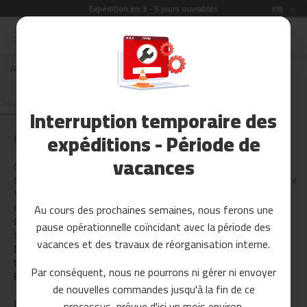
Expédition en 3 - 5 jours ouvrables
Langue
FR
Allez
au
Soldes
contenu
FAQ
KIT WELLNESS
COMMENT SE FAIT L’ENTRETIEN DES ACCESSOIRES ?
Accessoires
Fitness
COMMENT SE FAIT
Interruption temporaire des
L’ENTRETIEN DES
Yoga
ACCESSOIRES ?
et
expéditions - Période de
PAYPAL
Pilates
vacances
CARTES
L’
entretien est facile
, car les matériaux sont
Pieces
CADEAU
conçus pour être faciles à nettoyer, garantissant
detachees
VOTRE
qu’ils soient toujours prêts pour la prochaine
Au cours des prochaines semaines, nous ferons une
COMMANDE
séance.
t
CONDITION
pause opérationnelle coïncidant avec la période des
a
S
p
vacances et des travaux de réorganisation interne.
D'EXPÉDITI
QUESTIONS
i
ON
SUR LE
s
Par conséquent, nous ne pourrons ni gérer ni envoyer
d
PAIEMENT
ÉCOTAXES
de nouvelles commandes jusqu'à la fin de ce
e
c
processus, prévue d'ici un mois environ.
RETOURS