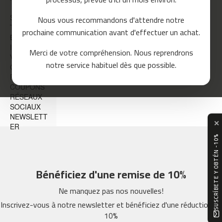
o
u
SUPPORT
Nous vous recommandons d'attendre notre
r
TECHNIQUE
prochaine communication avant d'effectuer un achat.
s
ET
GARANTIE
e
INCIDENTS
Merci de votre compréhension. Nous reprendrons
VOTRE
m
notre service habituel dès que possible.
COMPTE
c
REMISES ET
-
COUPONS
8
RÉSEAUX
0
SOCIAUX
NEWSLETT
m
✕
ER
c
-
SUSCRÍBETE Y OBTÉN -10%
9
0
Bénéficiez d'une remise de 10%
m
c
Ne manquez pas nos nouvelles!
-
Inscrivez-vous à notre newsletter et bénéficiez d'une réduction de
1
10%
0