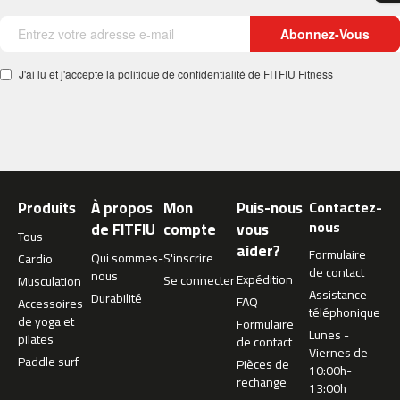
0
Abonnez-Vous
m
c
J'ai lu et j'accepte la politique de confidentialité de FITFIU Fitness
-
1
2
0
m
c
Produits
À propos
Mon
Puis-nous
Contactez-
-
nous
de FITFIU
compte
vous
1
Tous
6
aider?
Formulaire
Qui sommes-
S'inscrire
Cardio
0
de contact
nous
Expédition
Se connecter
Musculation
Assistance
Durabilité
m
FAQ
Accessoires
téléphonique
c
de yoga et
Formulaire
-
Lunes -
pilates
de contact
2
Viernes de
Paddle surf
Pièces de
0
10:00h-
rechange
0
13:00h