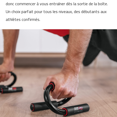
n
donc commencer à vous entraîner dès la sortie de la boîte.
t
Un choix parfait pour tous les niveaux, des débutants aux
a
d
athlètes confirmés.
e
c
o
r
r
e
r
M
C
-
5
0
0
v
e
l
o
s