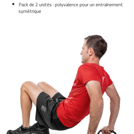
Pack de 2 unités : polyvalence pour un entraînement
s
symétrique
p
-
5
0
b
e
s
p
-
7
0
b
e
s
p
-
1
0
0