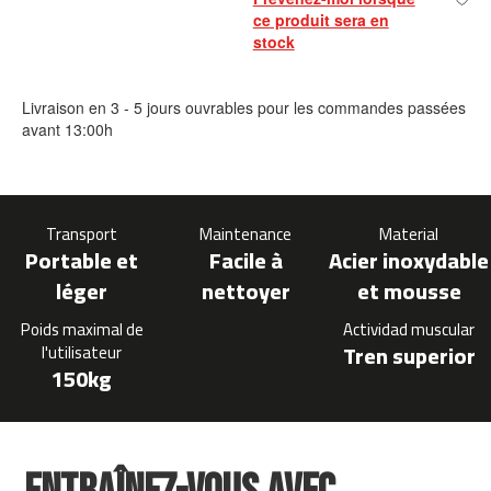
0
ce produit sera en
stock
m
c
-
Livraison en 3 - 5 jours ouvrables pour les commandes passées
1
avant 13:00h
2
0
m
Transport
Maintenance
Material
c
Portable et
Facile à
Acier inoxydable
-
1
léger
nettoyer
et mousse
6
0
Poids maximal de
Actividad muscular
Tren superior
l'utilisateur
m
150kg
c
-
2
0
0