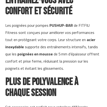
Entraînez-vous avec
m
confort et sécurité
c
-
2
Les poignées pour pompes
PUSHUP-BAR
de FITFIU
6
0
Fitness sont conçues pour améliorer vos performances
tout en protégeant votre corps. Leur structure en
acier
m
c
inoxydable
supporte des entraînements intensifs, tandis
-
que les
poignées en mousse
de 5 mm d’épaisseur offrent
4
0
confort et prise ferme, réduisant la pression sur les
0
poignets et évitant les glissements.
m
c
Plus de polyvalence à
-
4
chaque session
6
0
m