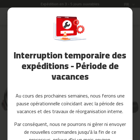
Garantie de 2 ans
Langue
FR
Allez
au
Soldes
contenu
Skip
to
Accessoires
the
Fitness
end
Interruption temporaire des
of
Yoga
the
et
expéditions - Période de
images
Pilates
vacances
gallery
Pieces
detachees
Au cours des prochaines semaines, nous ferons une
t
pause opérationnelle coïncidant avec la période des
a
p
vacances et des travaux de réorganisation interne.
i
s
Par conséquent, nous ne pourrons ni gérer ni envoyer
d
de nouvelles commandes jusqu'à la fin de ce
e
c
processus, prévue d'ici un mois environ.