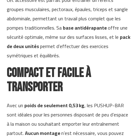
Cet accessoire est parfait pour entraîner différents
c
groupes musculaires, pectoraux, épaules, triceps et sangle
-
5
abdominale, permettant un travail plus complet que les
0
pompes traditionnelles. Sa
base antidérapante
offre une
0
sécurité optimale, même sur des surfaces lisses, et le
pack
m
de deux unités
permet d’effectuer des exercices
c
-
symétriques et équilibrés.
5
6
Compact et facile à
0
transporter
m
c
-
6
Avec un
poids de seulement 0,53 kg
, les PUSHUP-BAR
0
sont idéales pour les personnes disposant de peu d’espace
0
à la maison ou souhaitant emporter leur entraînement
C
partout.
Aucun montage
n’est nécessaire, vous pouvez
i