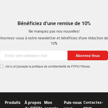
2
0
b
Bénéficiez d'une remise de 10%
e
s
Ne manquez pas nos nouvelles!
t
-
Inscrivez-vous à notre newsletter et bénéficiez d'une réduction de
3
10%
2
0
Abonnez-Vous
v
e
J'ai lu et j'accepte la politique de confidentialité de FITFIU Fitness
l
o
s
e
l
l
i
p
Produits
À propos
Mon
Puis-nous
Contactez-
t
nous
i