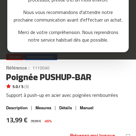
o
u
Nous vous recommandons d'attendre notre
r
prochaine communication avant d'effectuer un achat.
s
e
Skip
Merci de votre compréhension. Nous reprendrons
to
m
notre service habituel dès que possible.
the
c
Accueil
PUSHUP-BAR
beginning
-
of
8
the
PROMO
PROCHAINEMENT
0
images
Référence :
1110040
gallery
Poignée PUSHUP-BAR
m
c
-
5.0 / 5
(3)
9
Support à push-up en acier avec poignées rembourrées
0
|
|
|
Description
Mesures
Détails
Manuel
m
c
13,99 €
39,99 €
-
-65%
1
0
Prévenez-moi lorsque