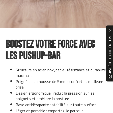
i
n
d
o
o
r
c
✕
y
c
SUSCRÍBETE Y OBTÉN -10%
BOOSTEZ VOTRE FORCE AVEC
l
i
n
LES PUSHUP-BAR
g
b
Structure en acier inoxydable : résistance et durabilité
e
maximales
s
Poignées en mousse de 5 mm : confort et meilleure
p
prise
-
2
Design ergonomique : réduit la pression sur les
2
poignets et améliore la posture
Base antidérapante : stabilité sur toute surface
b
Léger et portable : emportez-le partout
e