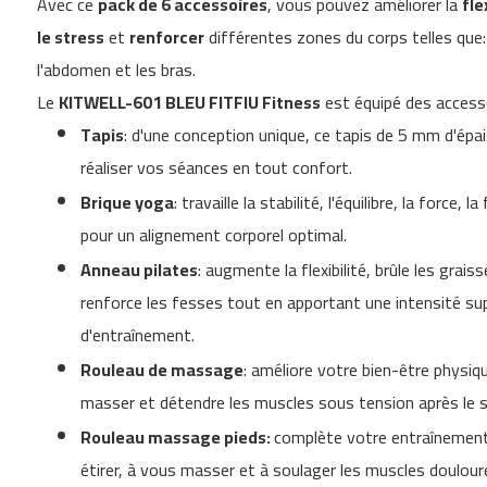
Avec ce
pack de 6 accessoires
, vous pouvez améliorer la
fle
gallery
Cinta
le stress
et
renforcer
différentes zones du corps telles que: 
de
correr
l'abdomen et les bras.
MC-
Le
KITWELL-601 BLEU FITFIU Fitness
est équipé des accesso
500
Tapis
: d'une conception unique, ce tapis de 5 mm d'ép
velos
indoor
réaliser vos séances en tout confort.
cycling
Brique yoga
: travaille la stabilité, l'équilibre, la force, la
besp-
22
pour un alignement corporel optimal.
besp-
Anneau pilates
: augmente la flexibilité, brûle les grais
50
renforce les fesses tout en apportant une intensité s
besp-
70
d'entraînement.
besp-
Rouleau de massage
: améliore votre bien-être physique
100
masser et détendre les muscles sous tension après le s
besp-
Rouleau massage pieds:
complète votre entraînement
200
étirer, à vous masser et à soulager les muscles doulour
besp-