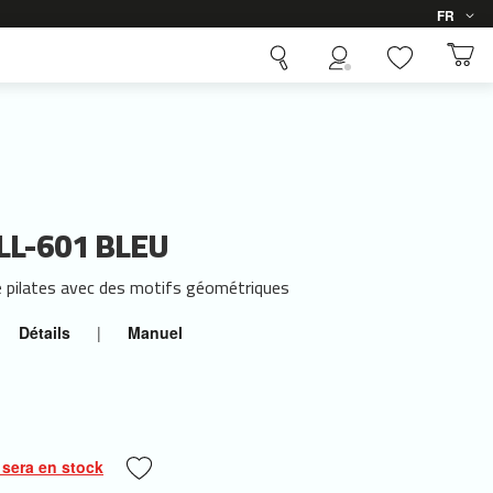
Langue
FR
LL-601 BLEU
e pilates avec des motifs géométriques
Détails
|
Manuel
 sera en stock