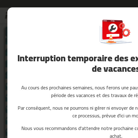
Allez
Soldes
au
Soldes
contenu
Skip
Accessoires
to
Fitness
the
Yoga
end
et
of
Interruption temporaire des ex
Pilates
the
images
de vacance
Pieces
gallery
detachees
tapis
de
Au cours des prochaines semaines, nous ferons une paus
course
période des vacances et des travaux de ré
mc-
80
Par conséquent, nous ne pourrons ni gérer ni envoyer de 
mc-
ce processus, prévue d'ici un mo
90
mc-
Nous vous recommandons d'attendre notre prochaine c
100
achat.