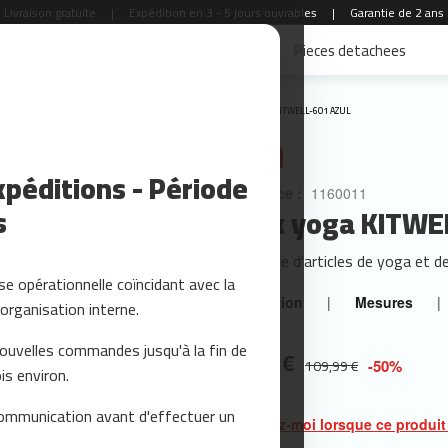
Livraison gratuite
|
Expédition en 3 - 5 jours ouvrables
|
Garantie de 2 ans
Accessoires Fitness
Yoga et Pilates
Pieces detachees
Accueil
KITWELL-601 AZUL
PROMO
péditions - Période
Référence :
1160011
s
Pack yoga KITWE
Ensemble d'articles de yoga et d
e opérationnelle coïncidant avec la
Description
|
Mesures
|
organisation interne.
nouvelles commandes jusqu'à la fin de
54,99 €
109,99 €
-50%
is environ.
ommunication avant d'effectuer un
Prévenez-moi lorsque ce produit