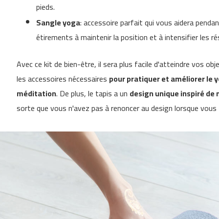
300
pieds.
besp-
Sangle yoga
: accessoire parfait qui vous aidera pend
500
étirements à maintenir la position et à intensifier les ré
velos
appartement
best-
Avec ce kit de bien-être, il sera plus facile d'atteindre vos ob
100
les accessoires nécessaires
pour pratiquer et améliorer le yo
best-
méditation
. De plus, le tapis a un
design unique inspiré de
200
sorte que vous n'avez pas à renoncer au design lorsque vous fa
best-
220
best-
320
velos
elliptiques
beli-
90
beli-
100