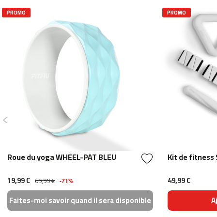
velos
PROMO
PROMO
elliptiques
aeriens
beli-
150
Recambios
Padel
Surf
yucatan
Roue du yoga WHEEL-PAT BLEU
Kit de fitnes
19,99 €
49,99 €
69,99 €
-71%
Faites-moi savoir quand il sera disponible
A