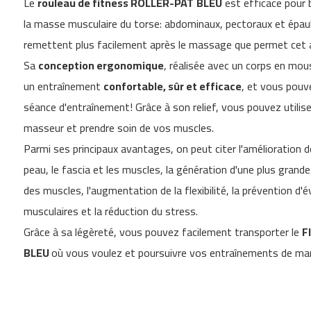
Le
rouleau de fitness ROLLER-PAT
BLEU
est efficace pour b
gallery
Cinta
la masse musculaire du torse: abdominaux, pectoraux et épaul
de
correr
remettent plus facilement après le massage que permet cet 
MC-
Sa
conception ergonomique
, réalisée avec un corps en mou
500
un entraînement
confortable, sûr et efficace
, et vous pouv
velos
indoor
séance d'entraînement! Grâce à son relief, vous pouvez utili
cycling
masseur et prendre soin de vos muscles.
besp-
22
Parmi ses principaux avantages, on peut citer l'amélioration de 
besp-
peau, le fascia et les muscles, la génération d'une plus gra
50
des muscles, l'augmentation de la flexibilité, la prévention d'
besp-
musculaires et la réduction du stress.
70
Grâce à sa légèreté, vous pouvez facilement transporter le
F
besp-
100
BLEU
où vous voulez et poursuivre vos entraînements de man
besp-
200
besp-