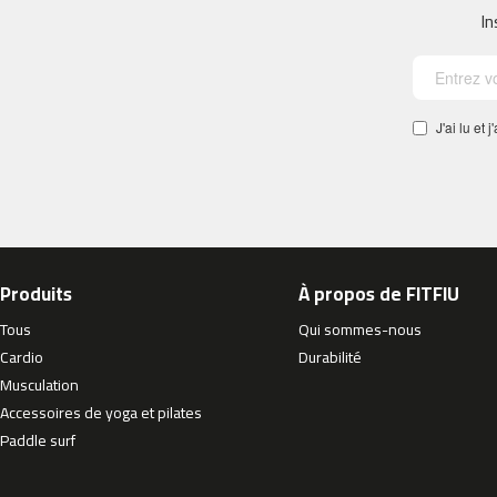
In
velos
elliptiques
aeriens
beli-
150
J'ai lu et
Recambios
Padel
Surf
yucatan
Produits
À propos de FITFIU
Tous
Qui sommes-nous
Cardio
Durabilité
Musculation
Accessoires de yoga et pilates
Paddle surf