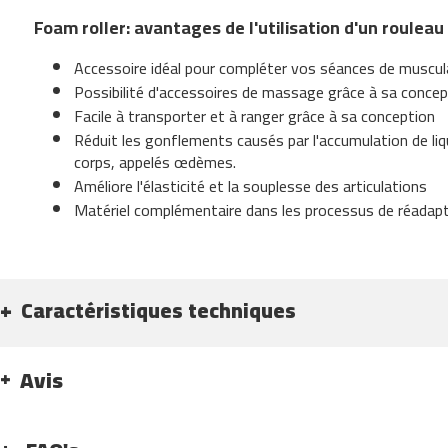
300
Foam roller: avantages de l'utilisation d'un rouleau
besp-
500
Accessoire idéal pour compléter vos séances de muscul
velos
Possibilité d'accessoires de massage grâce à sa concep
appartement
Facile à transporter et à ranger grâce à sa conception
best-
Réduit les gonflements causés par l'accumulation de liq
100
corps, appelés œdèmes.
best-
Améliore l'élasticité et la souplesse des articulations
200
Matériel complémentaire dans les processus de réadapt
best-
220
best-
320
Caractéristiques techniques
velos
elliptiques
beli-
Avis
90
beli-
100