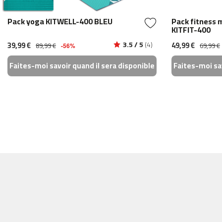
gym-
200
Pack yoga KITWELL-400 BLEU
Pack fitness 
KITFIT-400
gym-
300
39,99 €
3.5 / 5
(4)
49,99 €
89,99 €
69,99 €
-56%
KITBAR-
Faites-moi savoir quand il sera disponible
Faites-moi sav
150
plateformes
vibrantes
pv-
100
pv-
200
rameurs
ra-
100
ra-
200
ra-
300