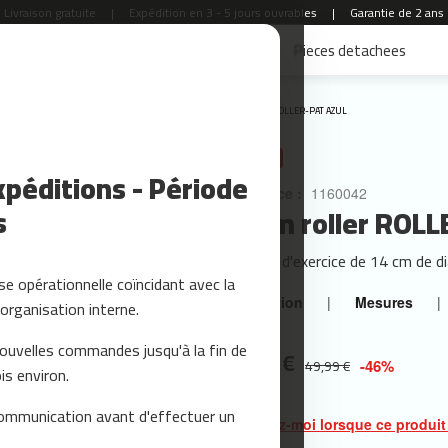
Livraison gratuite
|
Expédition en 3 - 5 jours ouvrables
|
Garantie de 2 ans
Accessoires Fitness
Yoga et Pilates
Pieces detachees
Accueil
ROLLER-PAT AZUL
PROMO
péditions - Période
Référence :
1160042
s
Foam roller ROL
Rouleau d'exercice de 14 cm de di
e opérationnelle coïncidant avec la
Description
|
Mesures
|
organisation interne.
nouvelles commandes jusqu'à la fin de
26,99 €
49,99 €
-46%
is environ.
ommunication avant d'effectuer un
Prévenez-moi lorsque ce produit