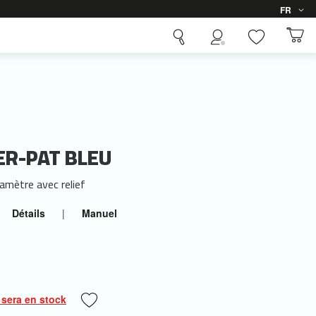
Langue
FR
LER-PAT BLEU
amètre avec relief
Détails
|
Manuel
 sera en stock