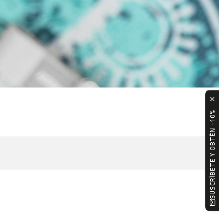
✕
SUSCRÍBETE Y OBTÉN -10%