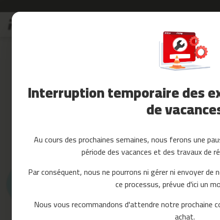
Allez
Soldes
au
Soldes
contenu
Skip
Accessoires
to
Fitness
the
Yoga
end
et
of
Interruption temporaire des ex
Pilates
the
images
de vacance
Pieces
gallery
detachees
tapis
de
Au cours des prochaines semaines, nous ferons une paus
course
période des vacances et des travaux de ré
mc-
80
Par conséquent, nous ne pourrons ni gérer ni envoyer de 
mc-
ce processus, prévue d'ici un mo
90
mc-
Nous vous recommandons d'attendre notre prochaine c
100
achat.