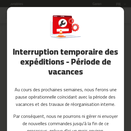
Garantie de 2 ans
Langue
FR
Allez
au
Soldes
contenu
Skip
to
Accessoires
the
Fitness
end
Interruption temporaire des
of
Yoga
the
et
expéditions - Période de
images
Pilates
vacances
gallery
Pieces
detachees
Au cours des prochaines semaines, nous ferons une
t
pause opérationnelle coïncidant avec la période des
a
p
vacances et des travaux de réorganisation interne.
i
s
Par conséquent, nous ne pourrons ni gérer ni envoyer
d
de nouvelles commandes jusqu'à la fin de ce
e
c
processus, prévue d'ici un mois environ.