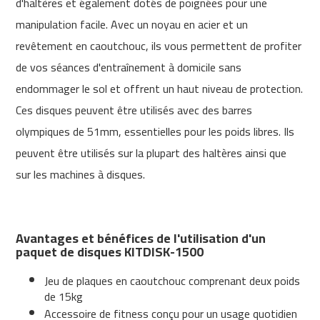
d'haltères et également dotés de poignées pour une
m
manipulation facile. Avec un noyau en acier et un
c
revêtement en caoutchouc, ils vous permettent de profiter
-
2
de vos séances d'entraînement à domicile sans
6
endommager le sol et offrent un haut niveau de protection.
0
Ces disques peuvent être utilisés avec des barres
m
olympiques de 51mm, essentielles pour les poids libres. Ils
c
-
peuvent être utilisés sur la plupart des haltères ainsi que
4
sur les machines à disques.
0
0
m
c
Avantages et bénéfices de l'utilisation d'un
-
paquet de disques KITDISK-1500
4
6
Jeu de plaques en caoutchouc comprenant deux poids
0
de 15kg
Accessoire de fitness conçu pour un usage quotidien
m