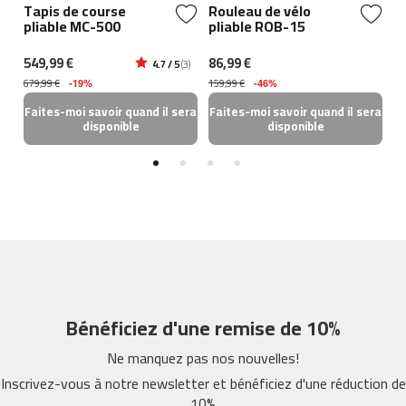
Tapis de course
Rouleau de vélo
V
s
pliable MC-500
pliable ROB-15
2
p
-
549,99 €
86,99 €
23
4.7 / 5
(3)
5
3)
679,99 €
159,99 €
29
-19%
-46%
0
Faites-moi savoir quand il sera
Faites-moi savoir quand il sera
Fa
b
disponible
disponible
e
s
p
-
7
0
b
e
s
Bénéficiez d'une remise de 10%
p
-
Ne manquez pas nos nouvelles!
1
0
Inscrivez-vous à notre newsletter et bénéficiez d'une réduction de
0
10%