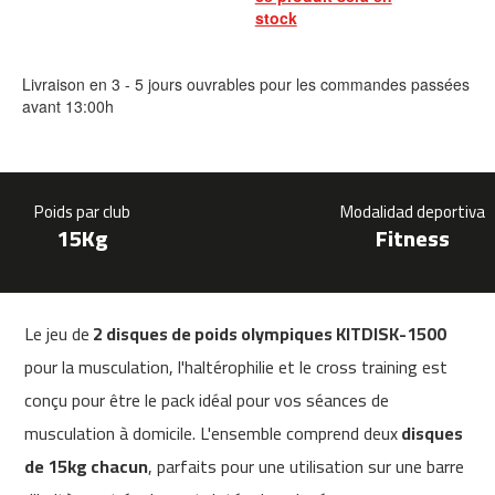
0
stock
m
c
Livraison en 3 - 5 jours ouvrables pour les commandes passées
-
avant 13:00h
1
2
0
Poids par club
Modalidad deportiva
m
15Kg
Fitness
c
-
1
6
0
Le jeu de
2 disques de poids olympiques KITDISK-1500
pour la musculation, l'haltérophilie et le cross training est
m
c
conçu pour être le pack idéal pour vos séances de
-
musculation à domicile. L'ensemble comprend deux
disques
2
0
de 15kg chacun
, parfaits pour une utilisation sur une barre
0