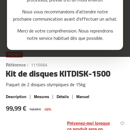
o
u
Nous vous recommandons d'attendre notre
r
prochaine communication avant d'effectuer un achat.
s
e
Skip
Merci de votre compréhension. Nous reprendrons
to
m
notre service habituel dès que possible.
the
c
Accueil
KITDISK-1500
beginning
-
of
8
the
PROMO
0
images
Référence :
1110064
gallery
Kit de disques KITDISK-1500
m
c
-
Paquet de 2 disques olympiques de 15kg
9
0
|
|
|
Description
Mesures
Détails
Manuel
m
99,99 €
149,99 €
c
-33%
-
1
Prévenez-moi lorsque
0
ce produit sera en