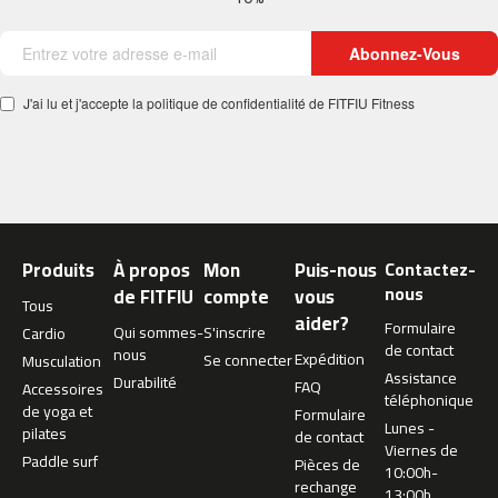
b
e
Abonnez-Vous
s
p
J'ai lu et j'accepte la politique de confidentialité de FITFIU Fitness
-
2
0
0
b
e
Produits
À propos
Mon
Puis-nous
Contactez-
s
nous
de FITFIU
compte
vous
p
Tous
aider?
-
Formulaire
Qui sommes-
S'inscrire
Cardio
3
de contact
nous
Expédition
Se connecter
Musculation
0
Assistance
Durabilité
FAQ
Accessoires
0
téléphonique
de yoga et
Formulaire
Lunes -
pilates
b
de contact
Viernes de
e
Paddle surf
Pièces de
10:00h-
s
rechange
13:00h
p