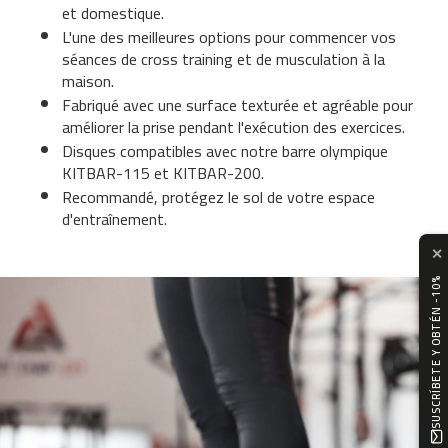
et domestique.
c
L'une des meilleures options pour commencer vos
-
séances de cross training et de musculation à la
5
0
maison.
0
Fabriqué avec une surface texturée et agréable pour
améliorer la prise pendant l'exécution des exercices.
m
Disques compatibles avec notre barre olympique
c
KITBAR-115 et KITBAR-200.
-
Recommandé, protégez le sol de votre espace
5
d'entraînement.
6
0
✕
m
SUSCRÍBETE Y OBTÉN -10%
c
-
6
0
0
C
i