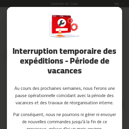
Garantie de 2 ans
Langue
FR
Allez
au
Soldes
contenu
Skip
to
Accessoires
the
Fitness
end
Interruption temporaire des
of
Yoga
the
et
expéditions - Période de
images
Pilates
vacances
gallery
Pieces
detachees
Au cours des prochaines semaines, nous ferons une
t
pause opérationnelle coïncidant avec la période des
a
p
vacances et des travaux de réorganisation interne.
i
s
Par conséquent, nous ne pourrons ni gérer ni envoyer
d
de nouvelles commandes jusqu'à la fin de ce
e
c
processus, prévue d'ici un mois environ.