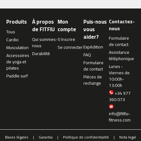
m
c
Produits
À propos
Mon
Puis-nous
Contactez-
-
2
nous
de FITFIU
compte
vous
Tous
6
aider?
Formulaire
Qui sommes-
S'inscrire
Cardio
0
de contact
nous
Expédition
Se connecter
Musculation
Assistance
m
Durabilité
FAQ
Accessoires
téléphonique
c
de yoga et
Formulaire
-
Lunes -
pilates
de contact
4
Viernes de
Paddle surf
Pièces de
0
10:00h-
rechange
0
13:00h
+34 977
m
360 073
c
-
info@fitfiu-
4
fitness.com
6
0
Bases légales
Garantia
Politique de confidentialité
Nota legal
m