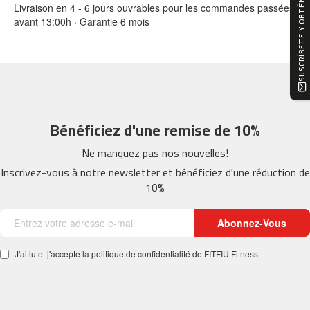
SUSCRÍBETE Y OBTÉN -10%
Livraison en 4 - 6 jours ouvrables pour les commandes passées
0
avant 13:00h · Garantie 6 mois
m
c
-
1
2
0
Bénéficiez d'une remise de 10%
m
c
Ne manquez pas nos nouvelles!
-
Inscrivez-vous à notre newsletter et bénéficiez d'une réduction de
1
10%
6
0
Abonnez-Vous
m
c
J'ai lu et j'accepte la politique de confidentialité de FITFIU Fitness
-
2
0
0