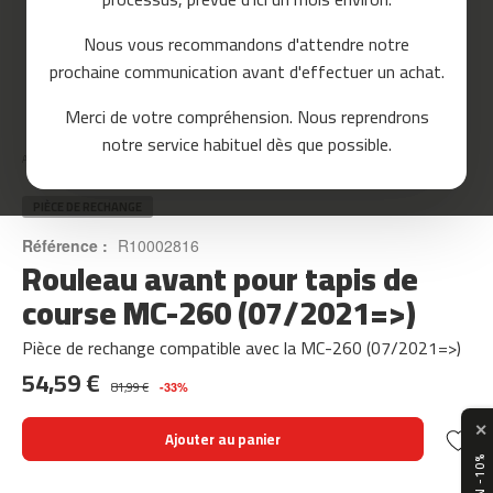
o
u
Nous vous recommandons d'attendre notre
r
prochaine communication avant d'effectuer un achat.
s
e
Skip
Merci de votre compréhension. Nous reprendrons
to
m
notre service habituel dès que possible.
the
c
Accueil
ROULEAU AVANT POUR TAPIS DE COURSE MC-260 (07/2021=>)
beginning
-
of
8
the
PIÈCE DE RECHANGE
0
images
Référence :
R10002816
gallery
Rouleau avant pour tapis de
m
c
course MC-260 (07/2021=>)
-
9
Pièce de rechange compatible avec la MC-260 (07/2021=>)
0
54,59 €
81,99 €
-33%
m
c
✕
Ajouter au panier
-
1
0