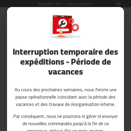
Expédition en 3 - 5 jours ouvrables
Langue
FR
Allez
au
Soldes
contenu
Skip
to
Accessoires
the
Fitness
end
Interruption temporaire des
of
Yoga
the
et
expéditions - Période de
images
Pilates
vacances
gallery
Pieces
detachees
Au cours des prochaines semaines, nous ferons une
t
pause opérationnelle coïncidant avec la période des
a
p
vacances et des travaux de réorganisation interne.
i
s
Par conséquent, nous ne pourrons ni gérer ni envoyer
d
de nouvelles commandes jusqu'à la fin de ce
e
c
processus, prévue d'ici un mois environ.