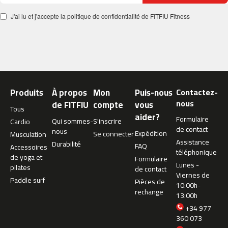
c
J'ai lu et j'accepte la politique de confidentialité de FITFIU Fitness
-
5
0
0
m
c
-
Produits
À propos
Mon
Puis-nous
Contactez-
5
nous
de FITFIU
compte
vous
Tous
6
aider?
Formulaire
Qui sommes-
S'inscrire
0
Cardio
de contact
nous
Expédition
Se connecter
Musculation
m
Assistance
Durabilité
FAQ
Accessoires
c
téléphonique
de yoga et
Formulaire
-
Lunes -
pilates
de contact
6
Viernes de
Paddle surf
Pièces de
0
10:00h-
rechange
0
13:00h
+34 977
C
360 073
i