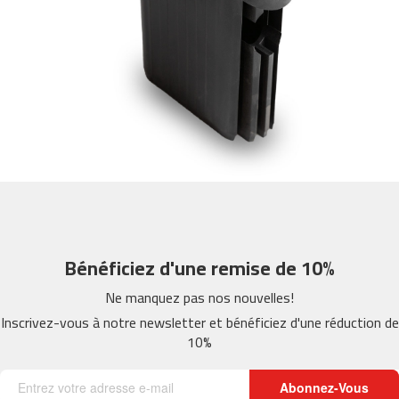
m
c
-
2
6
0
m
c
-
4
0
0
Bénéficiez d'une remise de 10%
m
c
Ne manquez pas nos nouvelles!
-
Inscrivez-vous à notre newsletter et bénéficiez d'une réduction de
4
10%
6
0
Abonnez-Vous
m