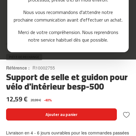
o
u
Nous vous recommandons d'attendre notre
r
prochaine communication avant d'effectuer un achat.
s
e
Skip
Merci de votre compréhension. Nous reprendrons
to
m
notre service habituel dès que possible.
the
c
Accueil
SUPPORT DE SELLE ET GUIDON POUR VÉLO D'INTÉRIEUR BESP-500
beginning
-
of
8
the
PIÈCE DE RECHANGE
0
images
Référence :
R10002755
gallery
Support de selle et guidon pour
m
c
vélo d'intérieur besp-500
-
9
12,59 €
0
20,99 €
-40%
m
Ajouter au panier
c
-
1
Livraison en 4 - 6 jours ouvrables pour les commandes passées
0