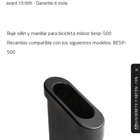
avant 13:00h · Garantie 6 mois
0
m
c
-
Buje sillin y manillar para bicicleta indoor besp-500
1
2
Recambio compatible con los siguientes modelos: BESP-
0
500
m
c
✕
-
1
SUSCRÍBETE Y OBTÉN -10%
6
0
m
c
-
2
0
0