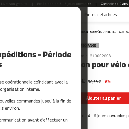
Livraison gratuite
|
Expédition en 3 - 5 jours ouvrables
|
Garantie de 2 ans
Accessoires Fitness
Yoga et Pilates
Pieces detachees
Accueil
GUIDON POUR VÉLO D'INTÉRIEUR BESP-5
PIÈCE DE RECHANGE
péditions - Période
Référence :
R10002698
s
Guidon pour vélo 
47,99 €
e opérationnelle coïncidant avec la
50,99 €
-6%
organisation interne.
Ajouter au panier
nouvelles commandes jusqu'à la fin de
is environ.
Livraison en 4 - 6 jours ouvrables
ommunication avant d'effectuer un