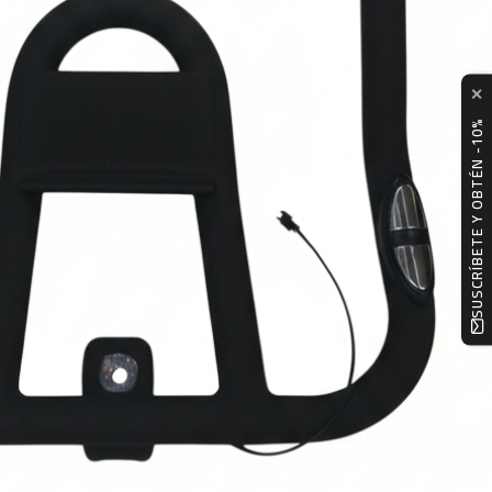
✕
SUSCRÍBETE Y OBTÉN -10%