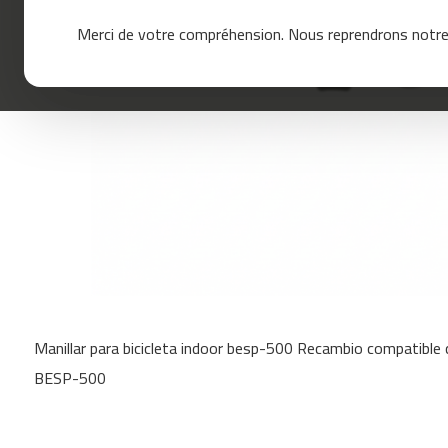
mc-
Merci de votre compréhension. Nous reprendrons notre 
120
mc-
160
mc-
200
mc-
260
mc-
400
mc-
460
Skip
mc-
to
500
Manillar para bicicleta indoor besp-500 Recambio compatible 
the
mc-
beginning
BESP-500
560
of
the
mc-
images
600