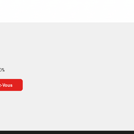
10%
z-Vous