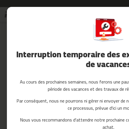
Allez
Soldes
au
Soldes
contenu
Skip
Accessoires
to
Fitness
the
Yoga
end
et
of
Interruption temporaire des ex
Pilates
the
images
de vacance
Pieces
gallery
detachees
tapis
de
Au cours des prochaines semaines, nous ferons une paus
course
période des vacances et des travaux de ré
mc-
80
Par conséquent, nous ne pourrons ni gérer ni envoyer de 
mc-
ce processus, prévue d'ici un mo
90
mc-
Nous vous recommandons d'attendre notre prochaine c
100
achat.