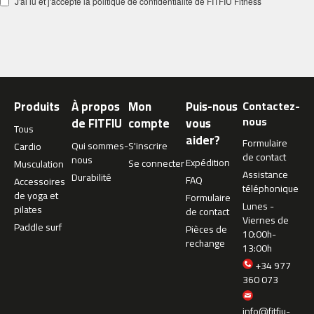
J'ai lu et j'accepte la politique de confidentialité de FITFIU Fitness
c
-
5
0
0
m
Produits
À propos
Mon
Puis-nous
Contactez-
c
nous
de FITFIU
compte
vous
-
Tous
aider?
5
Formulaire
Qui sommes-
S'inscrire
Cardio
6
de contact
nous
Expédition
Se connecter
Musculation
0
Assistance
Durabilité
FAQ
Accessoires
téléphonique
m
de yoga et
Formulaire
Lunes -
c
pilates
de contact
Viernes de
-
Paddle surf
Pièces de
10:00h-
6
rechange
13:00h
0
0
+34 977
360 073
C
i
info@fitfiu-