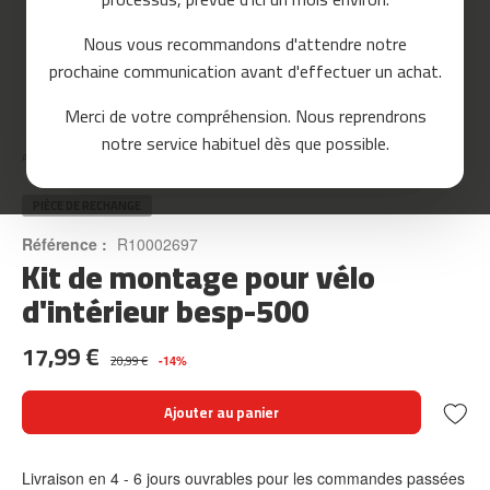
o
u
Nous vous recommandons d'attendre notre
r
prochaine communication avant d'effectuer un achat.
s
e
Skip
Merci de votre compréhension. Nous reprendrons
to
m
notre service habituel dès que possible.
the
c
Accueil
KIT DE MONTAGE POUR VÉLO D'INTÉRIEUR BESP-500
beginning
-
of
8
the
PIÈCE DE RECHANGE
0
images
Référence :
R10002697
gallery
Kit de montage pour vélo
m
c
d'intérieur besp-500
-
9
17,99 €
0
20,99 €
-14%
m
Ajouter au panier
c
-
1
Livraison en 4 - 6 jours ouvrables pour les commandes passées
0