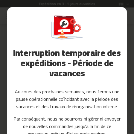
rables
Garantie de 2 ans
Langue
FR
Allez
au
Soldes
contenu
Skip
to
Accessoires
the
Fitness
end
Interruption temporaire des
of
Yoga
the
et
expéditions - Période de
images
Pilates
vacances
gallery
Pieces
detachees
Au cours des prochaines semaines, nous ferons une
t
pause opérationnelle coïncidant avec la période des
a
p
vacances et des travaux de réorganisation interne.
i
s
Par conséquent, nous ne pourrons ni gérer ni envoyer
d
de nouvelles commandes jusqu'à la fin de ce
e
c
processus, prévue d'ici un mois environ.