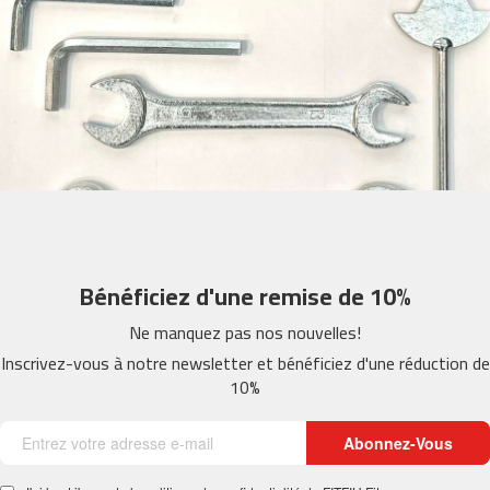
m
c
-
2
6
0
m
c
-
4
0
Bénéficiez d'une remise de 10%
0
Ne manquez pas nos nouvelles!
m
c
Inscrivez-vous à notre newsletter et bénéficiez d'une réduction de
-
10%
4
6
0
Abonnez-Vous
m