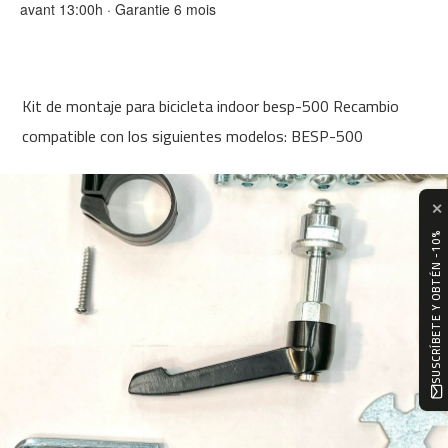
avant 13:00h · Garantie 6 mois
0
m
c
-
Kit de montaje para bicicleta indoor besp-500 Recambio
1
2
compatible con los siguientes modelos: BESP-500
0
m
✕
c
-
SUSCRÍBETE Y OBTÉN -10%
1
6
0
m
c
-
2
0
0