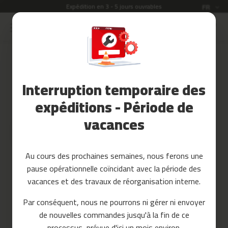
Expédition en 3 - 5 jours ouvrables
Langue
FR
Allez
au
Soldes
contenu
Skip
to
Accessoires
the
Fitness
end
Interruption temporaire des
of
Yoga
the
et
expéditions - Période de
images
Pilates
vacances
gallery
Pieces
detachees
Au cours des prochaines semaines, nous ferons une
t
pause opérationnelle coïncidant avec la période des
a
p
vacances et des travaux de réorganisation interne.
i
s
Par conséquent, nous ne pourrons ni gérer ni envoyer
d
de nouvelles commandes jusqu'à la fin de ce
e
c
processus, prévue d'ici un mois environ.