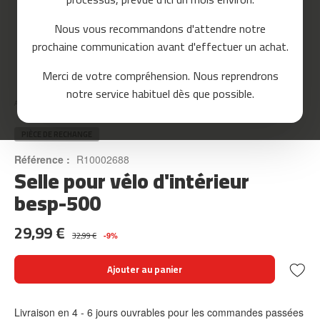
o
u
Nous vous recommandons d'attendre notre
r
prochaine communication avant d'effectuer un achat.
s
e
Skip
Merci de votre compréhension. Nous reprendrons
to
m
notre service habituel dès que possible.
the
c
Accueil
SELLE POUR VÉLO D'INTÉRIEUR BESP-500
beginning
-
of
8
the
PIÈCE DE RECHANGE
0
images
Référence :
R10002688
gallery
Selle pour vélo d'intérieur
m
c
besp-500
-
9
29,99 €
0
32,99 €
-9%
m
Ajouter au panier
c
-
1
Livraison en 4 - 6 jours ouvrables pour les commandes passées
0