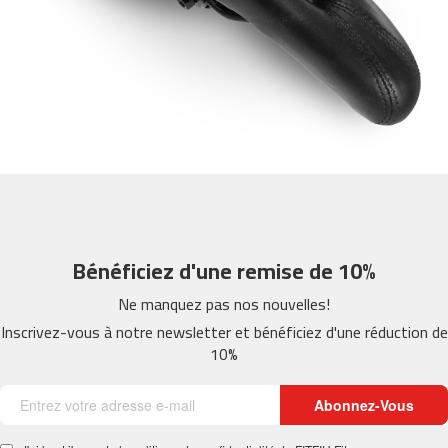
m
c
-
2
6
0
m
c
-
4
0
Bénéficiez d'une remise de 10%
0
Ne manquez pas nos nouvelles!
m
c
Inscrivez-vous à notre newsletter et bénéficiez d'une réduction de
-
10%
4
6
0
Abonnez-Vous
m