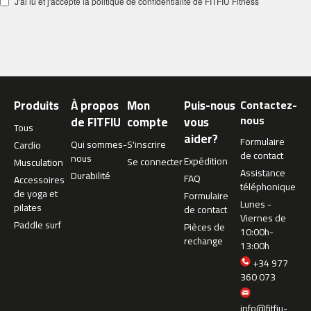
J'ai lu et j'accepte la politique de confidentialité de FITFIU Fitness
c
-
5
0
0
m
Produits
À propos
Mon
Puis-nous
Contactez-
c
nous
de FITFIU
compte
vous
-
Tous
aider?
5
Formulaire
Qui sommes-
S'inscrire
Cardio
6
de contact
nous
Expédition
Se connecter
Musculation
0
Assistance
Durabilité
FAQ
Accessoires
téléphonique
m
de yoga et
Formulaire
Lunes -
c
pilates
de contact
Viernes de
-
Paddle surf
Pièces de
10:00h-
6
rechange
13:00h
0
0
+34 977
360 073
C
i
info@fitfiu-