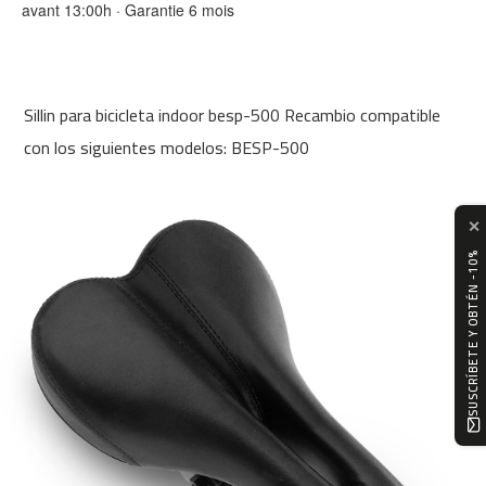
avant 13:00h · Garantie 6 mois
0
m
c
-
Sillin para bicicleta indoor besp-500 Recambio compatible
1
2
con los siguientes modelos: BESP-500
0
m
✕
c
-
SUSCRÍBETE Y OBTÉN -10%
1
6
0
m
c
-
2
0
0