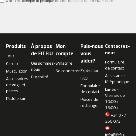
J'ai lu et j'accepte la politique de confidentialité de FITFIU Fitness
c
-
5
0
0
m
Produits
À propos
Mon
Puis-nous
Contactez-
c
nous
de FITFIU
compte
vous
-
Tous
aider?
5
Formulaire
Qui sommes-
S'inscrire
Cardio
6
de contact
nous
Expédition
Se connecter
Musculation
0
Assistance
Durabilité
FAQ
Accessoires
téléphonique
m
de yoga et
Formulaire
Lunes -
c
pilates
de contact
Viernes de
-
Paddle surf
Pièces de
10:00h-
6
rechange
13:00h
0
0
+34 977
360 073
C
i
info@fitfiu-