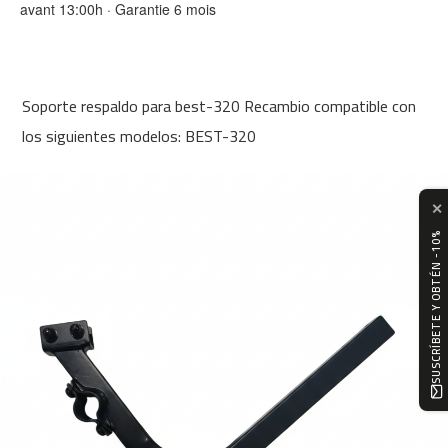
avant 13:00h · Garantie 6 mois
0
m
c
-
Soporte respaldo para best-320 Recambio compatible con
1
2
los siguientes modelos: BEST-320
0
m
✕
c
-
SUSCRÍBETE Y OBTÉN -10%
1
6
0
m
c
-
2
0
0