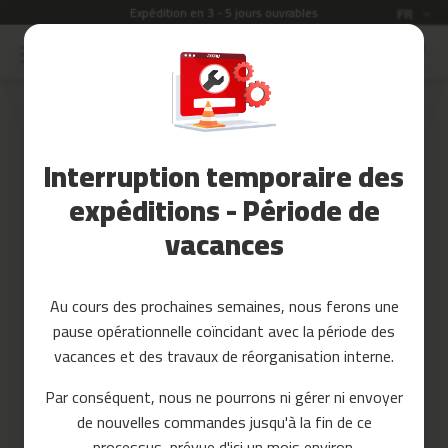
Expédition en 3 - 5 jours ouvrables
Langue
FR
Allez
au
Soldes
contenu
Skip
to
Accessoires
the
Fitness
end
Interruption temporaire des
of
Yoga
the
et
expéditions - Période de
images
Pilates
vacances
gallery
Pieces
detachees
Au cours des prochaines semaines, nous ferons une
t
pause opérationnelle coïncidant avec la période des
a
p
vacances et des travaux de réorganisation interne.
i
s
Par conséquent, nous ne pourrons ni gérer ni envoyer
d
de nouvelles commandes jusqu'à la fin de ce
e
c
processus, prévue d'ici un mois environ.