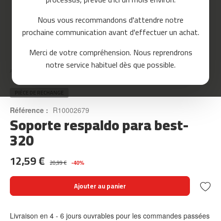
o
u
Nous vous recommandons d'attendre notre
r
prochaine communication avant d'effectuer un achat.
s
e
Skip
Merci de votre compréhension. Nous reprendrons
to
m
notre service habituel dès que possible.
the
c
Accueil
SOPORTE RESPALDO PARA BEST-320
beginning
-
of
8
the
PIÈCE DE RECHANGE
0
images
Référence :
R10002679
gallery
Soporte respaldo para best-
m
c
320
-
9
12,59 €
0
20,99 €
-40%
m
Ajouter au panier
c
-
1
Livraison en 4 - 6 jours ouvrables pour les commandes passées
0