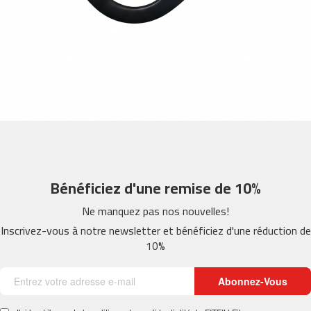
m
c
-
2
6
0
m
c
-
4
0
Bénéficiez d'une remise de 10%
0
Ne manquez pas nos nouvelles!
m
c
Inscrivez-vous à notre newsletter et bénéficiez d'une réduction de
-
10%
4
6
0
Abonnez-Vous
m