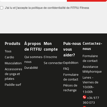
c
J'ai lu et j'accepte la politique de confidentialité de FITFIU Fitness
-
5
0
0
m
c
-
Produits
À propos
Mon
Puis-nous
Contactez-
5
nous
de FITFIU
compte
vous
Tous
6
aider?
Formulaire
Qui sommes-
S'inscrire
0
Cardio
de contact
nous
Expédition
Se connecter
Musculation
m
Assistance
Durabilité
FAQ
Accessoires
c
téléphonique
de yoga et
Formulaire
-
Lunes -
pilates
de contact
6
Viernes de
Paddle surf
Pièces de
0
10:00h-
rechange
0
13:00h
+34 977
C
360 073
i