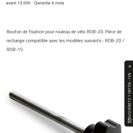
avant 13:00h · Garantie 6 mois
0
m
c
-
Bouton de fixation pour rouleau de vélo ROB-20. Pièce de
1
2
rechange compatible avec les modèles suivants : ROB-20 /
0
ROB-15
m
c
✕
-
1
SUSCRÍBETE Y OBTÉN -10%
6
0
m
c
-
2
0
0