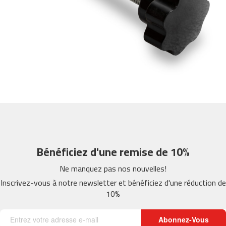
m
c
-
2
6
0
m
c
-
4
0
0
Bénéficiez d'une remise de 10%
m
c
Ne manquez pas nos nouvelles!
-
Inscrivez-vous à notre newsletter et bénéficiez d'une réduction de
4
10%
6
0
Abonnez-Vous
m