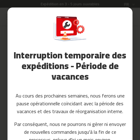
Expédition en 3 - 5 jours ouvrables
Langue
FR
Allez
au
Soldes
contenu
Skip
to
Accessoires
the
Fitness
end
Interruption temporaire des
of
Yoga
the
et
expéditions - Période de
images
Pilates
vacances
gallery
Pieces
detachees
Au cours des prochaines semaines, nous ferons une
t
pause opérationnelle coïncidant avec la période des
a
p
vacances et des travaux de réorganisation interne.
i
s
Par conséquent, nous ne pourrons ni gérer ni envoyer
d
de nouvelles commandes jusqu'à la fin de ce
e
c
processus, prévue d'ici un mois environ.