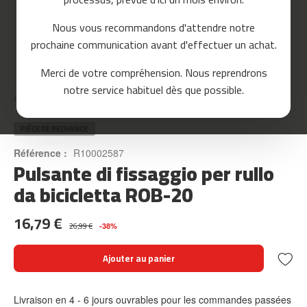
o
u
Nous vous recommandons d'attendre notre
r
prochaine communication avant d'effectuer un achat.
s
e
Skip
Merci de votre compréhension. Nous reprendrons
to
m
notre service habituel dès que possible.
the
c
Accueil
PULSANTE DI FISSAGGIO PER RULLO DA BICICLETTA ROB-20
beginning
-
of
8
the
PIÈCE DE RECHANGE
0
images
Référence :
R10002587
gallery
Pulsante di fissaggio per rullo
m
c
da bicicletta ROB-20
-
9
16,79 €
0
26,99 €
-38%
m
Ajouter au panier
c
-
1
Livraison en 4 - 6 jours ouvrables pour les commandes passées
0