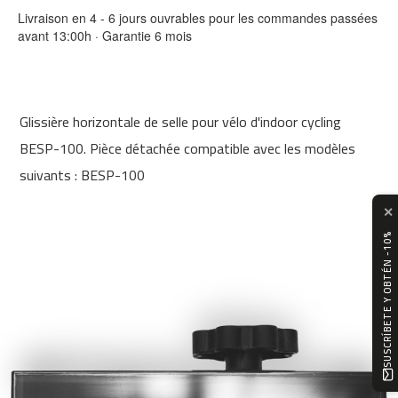
0
Livraison en 4 - 6 jours ouvrables pour les commandes passées
avant 13:00h · Garantie 6 mois
m
c
-
1
2
Glissière horizontale de selle pour vélo d'indoor cycling
0
BESP-100. Pièce détachée compatible avec les modèles
m
suivants : BESP-100
c
-
✕
1
SUSCRÍBETE Y OBTÉN -10%
6
0
m
c
-
2
0
0