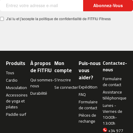
c
Abonnez-Vous
-
5
J'ai lu et j'accepte la politique de confidentialité de FITFIU Fitness
0
0
m
c
-
5
Produits
À propos
Mon
Puis-nous
Contactez-
6
nous
de FITFIU
compte
vous
0
Tous
aider?
Formulaire
Qui sommes-
S'inscrire
Cardio
m
de contact
nous
Expédition
Se connecter
Musculation
c
Assistance
Durabilité
FAQ
-
Accessoires
téléphonique
6
de yoga et
Formulaire
Lunes -
0
pilates
de contact
Viernes de
0
Paddle surf
Pièces de
10:00h-
rechange
13:00h
C
i
+34 977