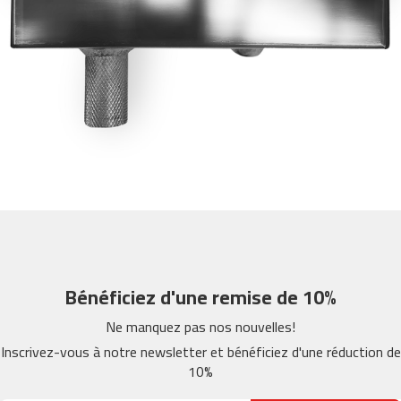
m
c
-
2
6
0
m
c
-
4
0
0
m
Bénéficiez d'une remise de 10%
c
-
Ne manquez pas nos nouvelles!
4
6
Inscrivez-vous à notre newsletter et bénéficiez d'une réduction de
0
10%
m