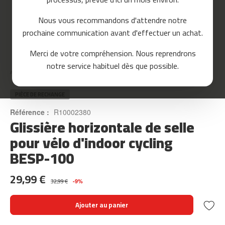
o
u
Nous vous recommandons d'attendre notre
r
prochaine communication avant d'effectuer un achat.
s
e
Skip
Merci de votre compréhension. Nous reprendrons
to
m
notre service habituel dès que possible.
the
c
Accueil
GLISSIÈRE HORIZONTALE DE SELLE POUR VÉLO D'INDOOR CYCLING BESP-100
beginning
-
of
8
the
PIÈCE DE RECHANGE
0
images
Référence :
R10002380
gallery
Glissière horizontale de selle
m
c
pour vélo d'indoor cycling
-
BESP-100
9
0
29,99 €
m
32,99 €
-9%
c
-
Ajouter au panier
1
0