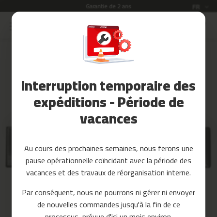
Garantie de 2 ans
Langue
FR
Allez
au
Soldes
contenu
Skip
to
Accessoires
the
Fitness
end
Interruption temporaire des
of
Yoga
the
et
expéditions - Période de
images
Pilates
vacances
gallery
Pieces
detachees
Au cours des prochaines semaines, nous ferons une
t
pause opérationnelle coïncidant avec la période des
a
p
vacances et des travaux de réorganisation interne.
i
s
Par conséquent, nous ne pourrons ni gérer ni envoyer
d
de nouvelles commandes jusqu'à la fin de ce
e
c
processus, prévue d'ici un mois environ.