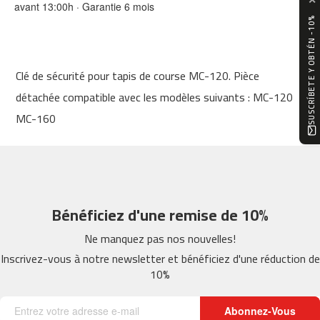
avant 13:00h · Garantie 6 mois
0
SUSCRÍBETE Y OBTÉN -10%
m
c
-
Clé de sécurité pour tapis de course MC-120. Pièce
1
2
détachée compatible avec les modèles suivants : MC-120
0
MC-160
m
c
-
1
6
Bénéficiez d'une remise de 10%
0
Ne manquez pas nos nouvelles!
m
c
Inscrivez-vous à notre newsletter et bénéficiez d'une réduction de
-
10%
2
0
0
Abonnez-Vous