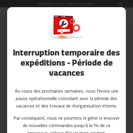
Expédition en 3 - 5 jours ouvrables
Langue
FR
Allez
au
Soldes
contenu
Skip
to
Accessoires
the
Fitness
end
Interruption temporaire des
of
Yoga
the
et
expéditions - Période de
images
Pilates
vacances
gallery
Pieces
detachees
Au cours des prochaines semaines, nous ferons une
t
pause opérationnelle coïncidant avec la période des
a
p
vacances et des travaux de réorganisation interne.
i
s
Par conséquent, nous ne pourrons ni gérer ni envoyer
d
de nouvelles commandes jusqu'à la fin de ce
e
c
processus, prévue d'ici un mois environ.