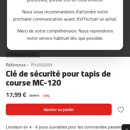
o
u
Nous vous recommandons d'attendre notre
r
prochaine communication avant d'effectuer un achat.
s
e
Skip
Merci de votre compréhension. Nous reprendrons
to
m
notre service habituel dès que possible.
the
c
Accueil
CLÉ DE SÉCURITÉ POUR TAPIS DE COURSE MC-120
beginning
-
of
8
the
PIÈCE DE RECHANGE
0
images
Référence :
R10002205
gallery
Clé de sécurité pour tapis de
m
c
course MC-120
-
9
17,99 €
0
20,99 €
-14%
m
Ajouter au panier
c
-
1
Livraison en 4 - 6 jours ouvrables pour les commandes passées
0
✕