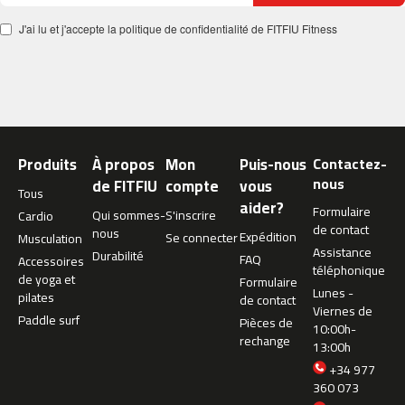
m
J'ai lu et j'accepte la politique de confidentialité de FITFIU Fitness
c
-
2
6
0
m
Produits
À propos
Mon
Puis-nous
Contactez-
c
nous
de FITFIU
compte
vous
-
Tous
4
aider?
Formulaire
Qui sommes-
S'inscrire
Cardio
0
de contact
nous
Expédition
Se connecter
Musculation
0
Assistance
Durabilité
FAQ
Accessoires
téléphonique
m
de yoga et
Formulaire
Lunes -
c
pilates
de contact
Viernes de
-
Paddle surf
Pièces de
10:00h-
4
rechange
13:00h
6
0
+34 977
360 073
m