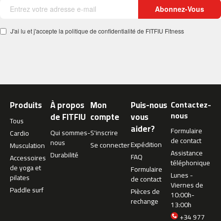
c
Abonnez-Vous
-
5
J'ai lu et j'accepte la politique de confidentialité de FITFIU Fitness
0
0
m
c
-
5
Produits
À propos
Mon
Puis-nous
Contactez-
6
nous
de FITFIU
compte
vous
0
Tous
aider?
Formulaire
Qui sommes-
S'inscrire
Cardio
m
de contact
nous
Expédition
Se connecter
Musculation
c
Assistance
Durabilité
FAQ
-
Accessoires
téléphonique
6
de yoga et
Formulaire
Lunes -
0
pilates
de contact
Viernes de
0
Paddle surf
Pièces de
10:00h-
rechange
13:00h
C
i
+34 977