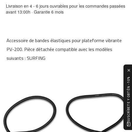
0
Livraison en 4 - 6 jours ouvrables pour les commandes passées
avant 13:00h · Garantie 6 mois
m
c
-
1
2
Accessoire de bandes élastiques pour plateforme vibrante
0
PV-200. Pièce détachée compatible avec les modèles
m
suivants : SURFING
c
-
✕
1
SUSCRÍBETE Y OBTÉN -10%
6
0
m
c
-
2
0
0