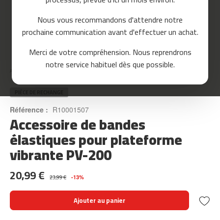
o
u
Nous vous recommandons d'attendre notre
r
prochaine communication avant d'effectuer un achat.
s
e
Skip
Merci de votre compréhension. Nous reprendrons
to
m
notre service habituel dès que possible.
the
c
Accueil
ACCESSOIRE DE BANDES ÉLASTIQUES POUR PLATEFORME VIBRANTE PV-200
beginning
-
of
8
the
PIÈCE DE RECHANGE
0
images
Référence :
R10001507
gallery
Accessoire de bandes
m
c
élastiques pour plateforme
-
vibrante PV-200
9
0
20,99 €
m
23,99 €
-13%
c
-
Ajouter au panier
1
0