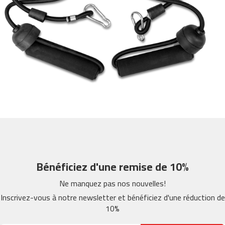
m
c
-
2
6
0
m
c
-
4
0
0
m
Bénéficiez d'une remise de 10%
c
-
Ne manquez pas nos nouvelles!
4
6
Inscrivez-vous à notre newsletter et bénéficiez d'une réduction de
0
10%
m