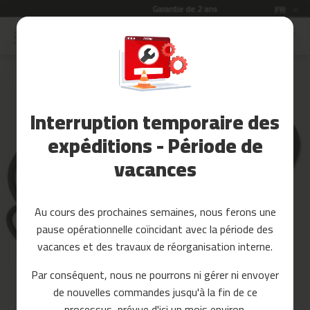
Garantie de 2 ans
Langue
FR
Allez
au
Soldes
contenu
Skip
to
Accessoires
the
Fitness
end
Interruption temporaire des
of
Yoga
the
et
expéditions - Période de
images
Pilates
vacances
gallery
Pieces
detachees
Au cours des prochaines semaines, nous ferons une
t
pause opérationnelle coïncidant avec la période des
a
p
vacances et des travaux de réorganisation interne.
i
s
Par conséquent, nous ne pourrons ni gérer ni envoyer
d
de nouvelles commandes jusqu'à la fin de ce
e
c
processus, prévue d'ici un mois environ.