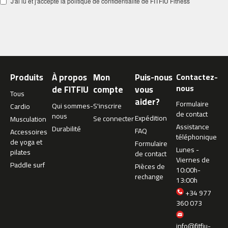
J'ai lu et j'accepte la politique de confidentialité de FITFIU Fitness
m
c
-
2
6
0
Produits
À propos
Mon
Puis-nous
Contactez-
m
nous
de FITFIU
compte
vous
Tous
c
aider?
Formulaire
-
Qui sommes-
S'inscrire
Cardio
de contact
4
nous
Expédition
Se connecter
Musculation
0
Assistance
Durabilité
FAQ
Accessoires
0
téléphonique
de yoga et
Formulaire
Lunes -
pilates
de contact
m
Viernes de
Paddle surf
c
Pièces de
10:00h-
-
rechange
13:00h
4
+34 977
6
360 073
0
info@fitfiu-
m