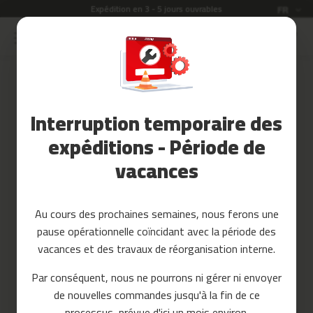
Expédition en 3 - 5 jours ouvrables
Langue
FR
Allez
au
Soldes
contenu
Skip
to
Accessoires
the
Fitness
end
Interruption temporaire des
of
Yoga
the
et
expéditions - Période de
images
Pilates
vacances
gallery
Pieces
detachees
Au cours des prochaines semaines, nous ferons une
t
pause opérationnelle coïncidant avec la période des
a
p
vacances et des travaux de réorganisation interne.
i
s
Par conséquent, nous ne pourrons ni gérer ni envoyer
d
de nouvelles commandes jusqu'à la fin de ce
e
c
processus, prévue d'ici un mois environ.