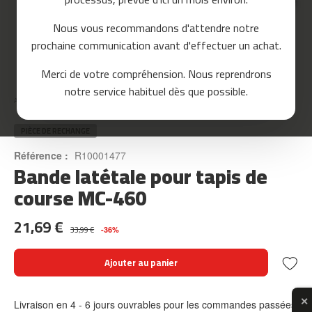
o
u
Nous vous recommandons d'attendre notre
r
prochaine communication avant d'effectuer un achat.
s
e
Skip
Merci de votre compréhension. Nous reprendrons
to
m
notre service habituel dès que possible.
the
c
Accueil
BANDE LATÉTALE POUR TAPIS DE COURSE MC-460
beginning
-
of
8
the
PIÈCE DE RECHANGE
0
images
Référence :
R10001477
gallery
Bande latétale pour tapis de
m
c
course MC-460
-
9
21,69 €
0
33,99 €
-36%
m
Ajouter au panier
c
-
1
✕
Livraison en 4 - 6 jours ouvrables pour les commandes passées
0