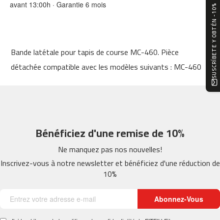
avant 13:00h · Garantie 6 mois
0
SUSCRÍBETE Y OBTÉN -10%
m
c
-
Bande latétale pour tapis de course MC-460. Pièce
1
2
détachée compatible avec les modèles suivants : MC-460
0
m
c
-
1
Bénéficiez d'une remise de 10%
6
0
Ne manquez pas nos nouvelles!
Inscrivez-vous à notre newsletter et bénéficiez d'une réduction de
m
10%
c
-
2
Abonnez-Vous
0
0