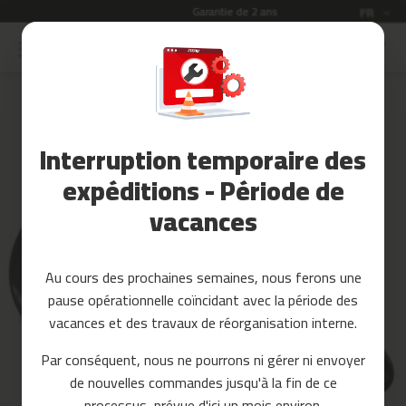
Garantie de 2 ans
Langue
FR
Allez
au
Soldes
contenu
Skip
to
Accessoires
the
Fitness
end
Interruption temporaire des
of
Yoga
the
et
expéditions - Période de
images
Pilates
vacances
gallery
Pieces
detachees
Au cours des prochaines semaines, nous ferons une
t
pause opérationnelle coïncidant avec la période des
a
p
vacances et des travaux de réorganisation interne.
i
s
Par conséquent, nous ne pourrons ni gérer ni envoyer
d
de nouvelles commandes jusqu'à la fin de ce
e
c
processus, prévue d'ici un mois environ.