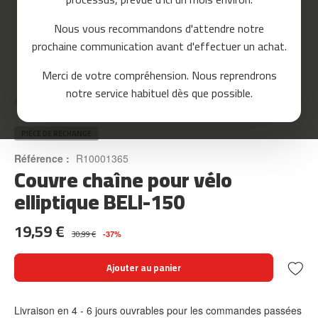
o
u
Nous vous recommandons d'attendre notre
r
prochaine communication avant d'effectuer un achat.
s
e
Skip
Merci de votre compréhension. Nous reprendrons
to
m
notre service habituel dès que possible.
the
c
Accueil
COUVRE CHAÎNE POUR VÉLO ELLIPTIQUE BELI-150
beginning
-
of
8
the
PIÈCE DE RECHANGE
0
images
Référence :
R10001365
gallery
Couvre chaîne pour vélo
m
c
elliptique BELI-150
-
9
19,59 €
0
30,99 €
-37%
m
Ajouter au panier
c
-
1
Livraison en 4 - 6 jours ouvrables pour les commandes passées
0