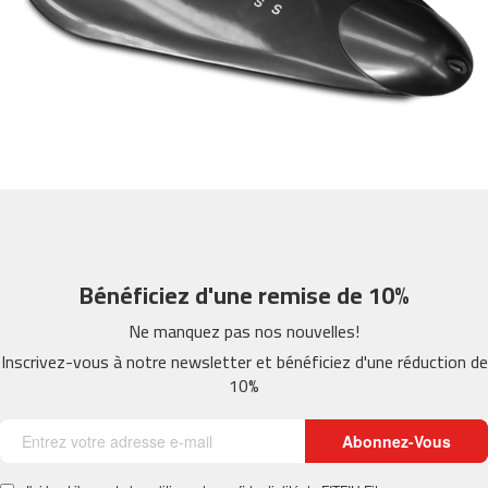
m
c
-
2
6
0
m
c
-
4
0
Bénéficiez d'une remise de 10%
0
Ne manquez pas nos nouvelles!
m
c
Inscrivez-vous à notre newsletter et bénéficiez d'une réduction de
-
10%
4
6
0
Abonnez-Vous
m