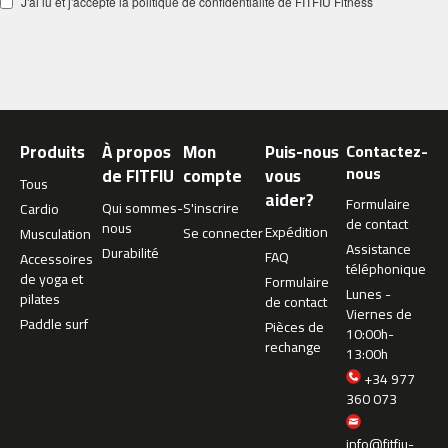
J'ai lu et j'accepte la politique de confidentialité de FITFIU Fitness
c
-
5
0
0
m
Produits
À propos
Mon
Puis-nous
Contactez-
c
nous
de FITFIU
compte
vous
-
Tous
aider?
5
Formulaire
Qui sommes-
S'inscrire
Cardio
6
de contact
nous
Expédition
Se connecter
Musculation
0
Assistance
Durabilité
FAQ
Accessoires
téléphonique
m
de yoga et
Formulaire
Lunes -
c
pilates
de contact
Viernes de
-
Paddle surf
Pièces de
10:00h-
6
rechange
13:00h
0
0
+34 977
360 073
C
i
info@fitfiu-