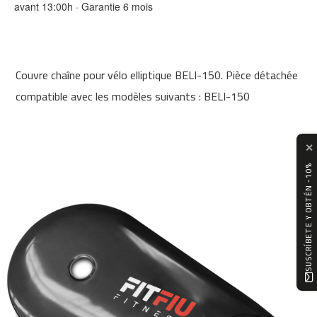
avant 13:00h · Garantie 6 mois
0
m
c
-
Couvre chaîne pour vélo elliptique BELI-150. Pièce détachée
1
2
compatible avec les modèles suivants : BELI-150
0
m
✕
c
-
SUSCRÍBETE Y OBTÉN -10%
1
6
0
m
c
-
2
0
0