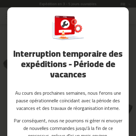
- 5 jours ouvrables
Garantie de 2 ans
Langue
FR
Allez
au
Soldes
contenu
Skip
to
Accessoires
the
Fitness
end
Interruption temporaire des
of
Yoga
the
et
expéditions - Période de
images
Pilates
vacances
gallery
Pieces
detachees
Au cours des prochaines semaines, nous ferons une
t
pause opérationnelle coïncidant avec la période des
a
p
vacances et des travaux de réorganisation interne.
i
s
Par conséquent, nous ne pourrons ni gérer ni envoyer
d
de nouvelles commandes jusqu'à la fin de ce
e
c
processus, prévue d'ici un mois environ.