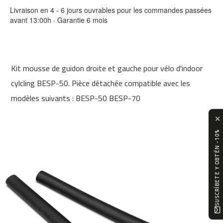
0
Livraison en 4 - 6 jours ouvrables pour les commandes passées
avant 13:00h · Garantie 6 mois
m
c
-
1
2
Kit mousse de guidon droite et gauche pour vélo d'indoor
0
cylcling BESP-50. Pièce détachée compatible avec les
m
modèles suivants : BESP-50 BESP-70
c
-
✕
1
SUSCRÍBETE Y OBTÉN -10%
6
0
m
c
-
2
0
0