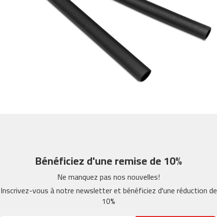
m
c
-
2
6
0
m
c
-
4
0
0
m
Bénéficiez d'une remise de 10%
c
-
Ne manquez pas nos nouvelles!
4
6
Inscrivez-vous à notre newsletter et bénéficiez d'une réduction de
0
10%
m