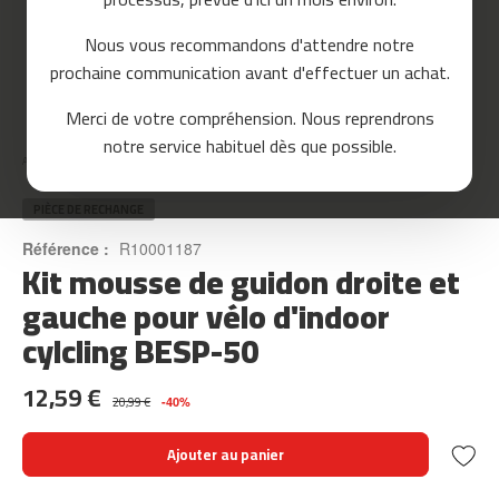
o
u
Nous vous recommandons d'attendre notre
r
prochaine communication avant d'effectuer un achat.
s
e
Skip
Merci de votre compréhension. Nous reprendrons
to
m
notre service habituel dès que possible.
the
c
Accueil
KIT MOUSSE DE GUIDON DROITE ET GAUCHE POUR VÉLO D'INDOOR CYLCLING BESP-50
beginning
-
of
8
the
PIÈCE DE RECHANGE
0
images
Référence :
R10001187
gallery
Kit mousse de guidon droite et
m
c
gauche pour vélo d'indoor
-
cylcling BESP-50
9
0
12,59 €
m
20,99 €
-40%
c
-
Ajouter au panier
1
0