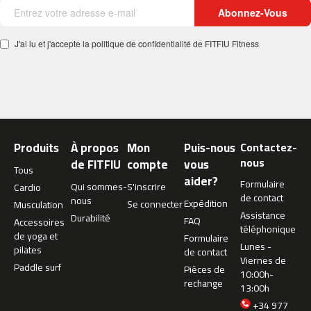
c
Abonnez-Vous
-
5
J'ai lu et j'accepte la politique de confidentialité de FITFIU Fitness
0
0
m
c
-
5
Produits
À propos
Mon
Puis-nous
Contactez-
6
nous
de FITFIU
compte
vous
0
Tous
aider?
Formulaire
Qui sommes-
S'inscrire
Cardio
m
de contact
nous
Expédition
Se connecter
Musculation
c
Assistance
Durabilité
FAQ
-
Accessoires
téléphonique
6
de yoga et
Formulaire
Lunes -
0
pilates
de contact
Viernes de
0
Paddle surf
Pièces de
10:00h-
rechange
13:00h
C
i
+34 977