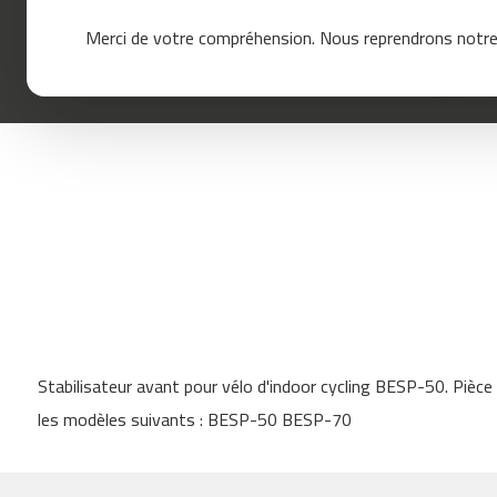
mc-
Merci de votre compréhension. Nous reprendrons notre 
120
mc-
160
mc-
200
mc-
260
mc-
400
mc-
460
Skip
mc-
to
500
Stabilisateur avant pour vélo d'indoor cycling BESP-50. Pièc
the
mc-
beginning
les modèles suivants : BESP-50 BESP-70
560
of
the
mc-
images
600