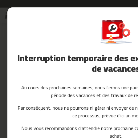
Allez
Soldes
au
Soldes
contenu
Skip
Accessoires
to
Fitness
the
Yoga
end
et
of
Interruption temporaire des ex
Pilates
the
images
de vacance
Pieces
gallery
detachees
tapis
de
Au cours des prochaines semaines, nous ferons une paus
course
période des vacances et des travaux de ré
mc-
80
Par conséquent, nous ne pourrons ni gérer ni envoyer de 
mc-
ce processus, prévue d'ici un mo
90
mc-
Nous vous recommandons d'attendre notre prochaine c
100
achat.