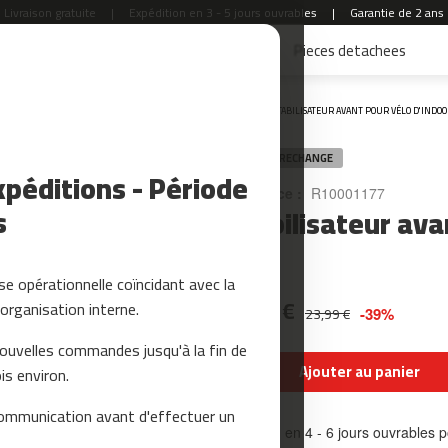
Livraison gratuite
|
Expédition en 3 - 5 jours ouvrables
|
Garantie de 2 ans
Accessoires Fitness
Yoga et Pilates
Pieces detachees
Accueil
STABILISATEUR AVANT POUR VÉLO D'INDOO
PIÈCE DE RECHANGE
péditions - Période
Référence :
R10001177
s
Stabilisateur ava
50
e opérationnelle coïncidant avec la
14,69 €
organisation interne.
23,99 €
-39%
nouvelles commandes jusqu'à la fin de
Ajouter au panier
is environ.
ommunication avant d'effectuer un
Livraison en 4 - 6 jours ouvrables