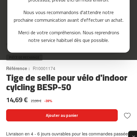
o
u
Nous vous recommandons d'attendre notre
r
prochaine communication avant d'effectuer un achat.
s
e
Skip
Merci de votre compréhension. Nous reprendrons
to
m
notre service habituel dès que possible.
the
c
Accueil
TIGE DE SELLE POUR VÉLO D'INDOOR CYLCLING BESP-50
beginning
-
of
8
the
PIÈCE DE RECHANGE
0
images
Référence :
R10001174
gallery
Tige de selle pour vélo d'indoor
m
c
cylcling BESP-50
-
9
14,69 €
0
23,99 €
-39%
m
Ajouter au panier
c
-
1
Livraison en 4 - 6 jours ouvrables pour les commandes passées
0
✕