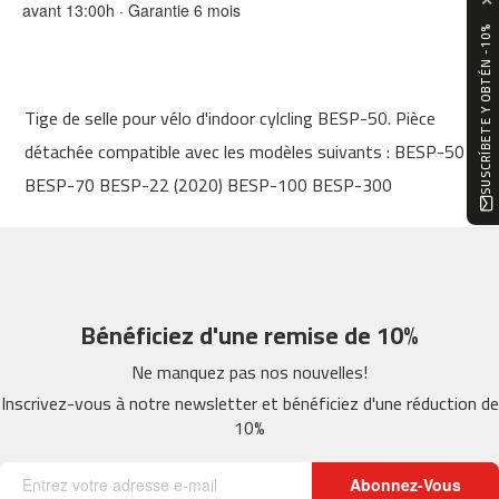
avant 13:00h · Garantie 6 mois
0
SUSCRÍBETE Y OBTÉN -10%
m
c
-
Tige de selle pour vélo d'indoor cylcling BESP-50. Pièce
1
2
détachée compatible avec les modèles suivants : BESP-50
0
BESP-70 BESP-22 (2020) BESP-100 BESP-300
m
c
-
1
6
Bénéficiez d'une remise de 10%
0
Ne manquez pas nos nouvelles!
m
c
Inscrivez-vous à notre newsletter et bénéficiez d'une réduction de
-
10%
2
0
0
Abonnez-Vous