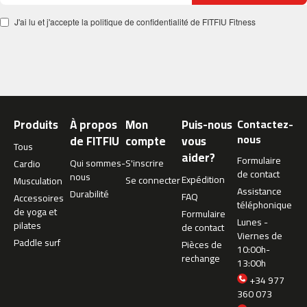
m
J'ai lu et j'accepte la politique de confidentialité de FITFIU Fitness
c
-
2
6
0
m
Produits
À propos
Mon
Puis-nous
Contactez-
c
nous
de FITFIU
compte
vous
-
Tous
4
aider?
Formulaire
Qui sommes-
S'inscrire
Cardio
0
de contact
nous
Expédition
Se connecter
Musculation
0
Assistance
Durabilité
FAQ
Accessoires
téléphonique
m
de yoga et
Formulaire
Lunes -
c
pilates
de contact
Viernes de
-
Paddle surf
Pièces de
10:00h-
4
rechange
13:00h
6
0
+34 977
360 073
m