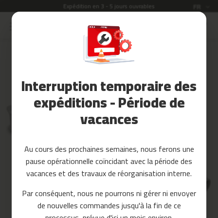
Expédition en 3 - 5 jours ouvrables
Langue
FR
Allez
au
Soldes
contenu
Skip
to
Accessoires
the
Fitness
end
Interruption temporaire des
of
Yoga
the
et
expéditions - Période de
images
Pilates
vacances
gallery
Pieces
detachees
Au cours des prochaines semaines, nous ferons une
t
pause opérationnelle coïncidant avec la période des
a
p
vacances et des travaux de réorganisation interne.
i
s
Par conséquent, nous ne pourrons ni gérer ni envoyer
d
de nouvelles commandes jusqu'à la fin de ce
e
c
processus, prévue d'ici un mois environ.