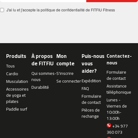
c
J'ai lu et j'accepte la politique de confidentialité de FITFIU Fitness
-
5
0
0
m
c
-
Produits
À propos
Mon
Puis-nous
Contactez-
5
nous
de FITFIU
compte
vous
Tous
6
aider?
Formulaire
Qui sommes-
S'inscrire
0
Cardio
de contact
nous
Expédition
Se connecter
Musculation
m
Assistance
Durabilité
FAQ
Accessoires
c
téléphonique
de yoga et
Formulaire
-
Lunes -
pilates
de contact
6
Viernes de
Paddle surf
Pièces de
0
10:00h-
rechange
0
13:00h
+34 977
C
360 073
i