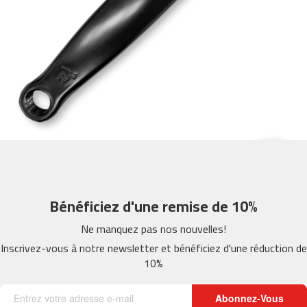
m
c
-
2
6
0
m
c
-
4
0
0
Bénéficiez d'une remise de 10%
m
c
Ne manquez pas nos nouvelles!
-
Inscrivez-vous à notre newsletter et bénéficiez d'une réduction de
4
10%
6
0
Abonnez-Vous
m