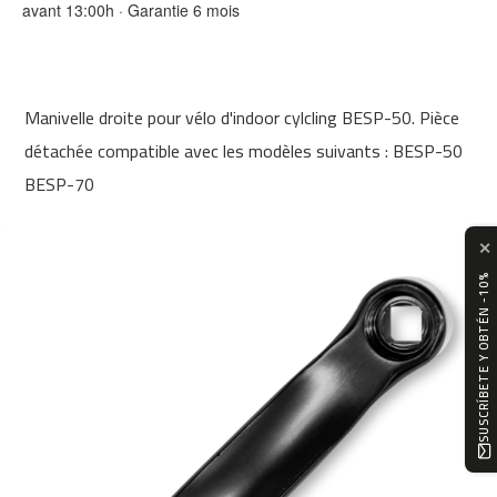
avant 13:00h · Garantie 6 mois
0
m
c
-
Manivelle droite pour vélo d'indoor cylcling BESP-50. Pièce
1
2
détachée compatible avec les modèles suivants : BESP-50
0
BESP-70
m
c
✕
-
1
SUSCRÍBETE Y OBTÉN -10%
6
0
m
c
-
2
0
0