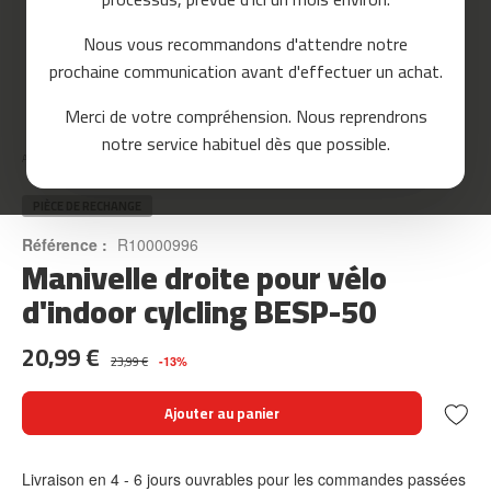
o
u
Nous vous recommandons d'attendre notre
r
prochaine communication avant d'effectuer un achat.
s
e
Skip
Merci de votre compréhension. Nous reprendrons
to
m
notre service habituel dès que possible.
the
c
Accueil
MANIVELLE DROITE POUR VÉLO D'INDOOR CYLCLING BESP-50
beginning
-
of
8
the
PIÈCE DE RECHANGE
0
images
Référence :
R10000996
gallery
Manivelle droite pour vélo
m
c
d'indoor cylcling BESP-50
-
9
20,99 €
0
23,99 €
-13%
m
Ajouter au panier
c
-
1
Livraison en 4 - 6 jours ouvrables pour les commandes passées
0