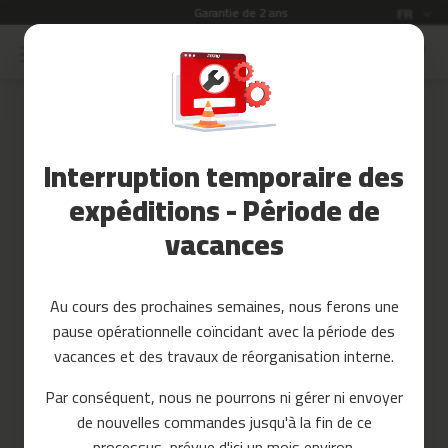
Garantie de 2 ans
Langue
FR
Allez
au
Soldes
contenu
Skip
to
Accessoires
the
Fitness
end
Interruption temporaire des
of
Yoga
the
et
expéditions - Période de
images
Pilates
vacances
gallery
Pieces
detachees
Au cours des prochaines semaines, nous ferons une
t
pause opérationnelle coïncidant avec la période des
a
p
vacances et des travaux de réorganisation interne.
i
s
Par conséquent, nous ne pourrons ni gérer ni envoyer
d
de nouvelles commandes jusqu'à la fin de ce
e
c
processus, prévue d'ici un mois environ.