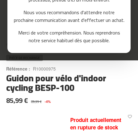
o
u
Nous vous recommandons d'attendre notre
r
prochaine communication avant d'effectuer un achat.
s
e
Skip
Merci de votre compréhension. Nous reprendrons
to
m
notre service habituel dès que possible.
the
c
Accueil
GUIDON POUR VÉLO D'INDOOR CYCLING BESP-100
beginning
-
of
8
the
PIÈCE DE RECHANGE
0
images
Référence :
R10000975
gallery
Guidon pour vélo d'indoor
m
c
cycling BESP-100
-
9
85,99 €
0
89,99 €
-4%
m
c
Produit actuellement
-
en rupture de stock
1
0