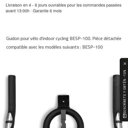
0
Livraison en 4 - 6 jours ouvrables pour les commandes passées
avant 13:00h · Garantie 6 mois
m
c
-
1
Guidon pour vélo d'indoor cycling BESP-100. Pièce détachée
2
0
compatible avec les modèles suivants : BESP-100
m
c
✕
-
1
SUSCRÍBETE Y OBTÉN -10%
6
0
m
c
-
2
0
0