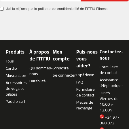
c
J'ai lu et j'accepte la politique de confidentialité de FITFIU Fitness
-
5
0
0
m
c
Produits
À propos
Mon
Puis-nous
Contactez-
-
5
nous
de FITFIU
compte
vous
Tous
6
aider?
Formulaire
Qui sommes-
S'inscrire
Cardio
0
de contact
nous
Expédition
Se connecter
Musculation
Assistance
m
Durabilité
FAQ
Accessoires
téléphonique
c
de yoga et
Formulaire
-
Lunes -
pilates
de contact
6
Viernes de
Paddle surf
Pièces de
0
10:00h-
rechange
0
13:00h
+34 977
C
360 073
i