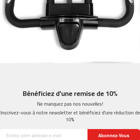
m
c
-
2
6
0
m
c
-
4
0
0
Bénéficiez d'une remise de 10%
m
c
Ne manquez pas nos nouvelles!
-
Inscrivez-vous à notre newsletter et bénéficiez d'une réduction de
4
10%
6
0
Abonnez-Vous
m