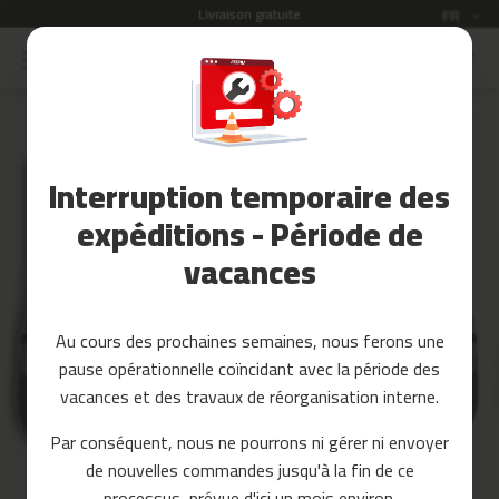
Livraison gratuite
Expédition en 3 - 5 
Langue
FR
Allez
au
Soldes
contenu
Skip
to
Accessoires
the
Fitness
end
Interruption temporaire des
of
Yoga
the
et
expéditions - Période de
images
Pilates
vacances
gallery
Pieces
detachees
Au cours des prochaines semaines, nous ferons une
t
pause opérationnelle coïncidant avec la période des
a
p
vacances et des travaux de réorganisation interne.
i
s
Par conséquent, nous ne pourrons ni gérer ni envoyer
d
de nouvelles commandes jusqu'à la fin de ce
e
c
processus, prévue d'ici un mois environ.